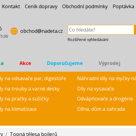
Kontakt
Ceník dopravy
Obchodní podmínky
Poptávka
6
obchod@nadeta.cz
15:30
Rozšířené vyhledávání
ka
Akce
Doporučujeme
Výprodej
ly na odsavače par, digestoře
Náhradní díly na myčky n
ly na trouby a varné desky
Díly na vysavače
ly na pračky a sušičky
Odvápňovače a drogérie
ly na klimatizace
Dílna, dům a zahrada
ry
/
Topná tělesa bojlerů