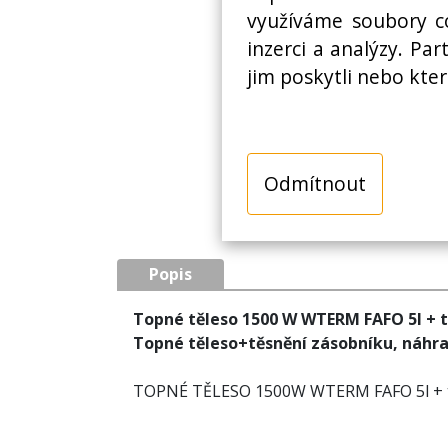
využíváme soubory co
inzerci a analýzy. Pa
jim poskytli nebo kter
Odmítnout
Popis
Topné těleso 1500 W WTERM FAFO 5l + tě
Topné těleso+těsnění zásobníku, náhrad
TOPNÉ TĚLESO 1500W WTERM FAFO 5l + těs