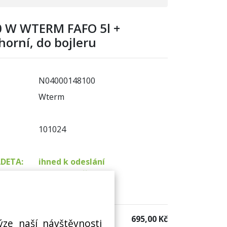
0 W WTERM FAFO 5l +
horní, do bojleru
N04000148100
Wterm
101024
ADETA:
ihned k odeslání
na prodejně 2 ks
 sklad:
není skladem
695,00 Kč
ýze naší návštěvnosti