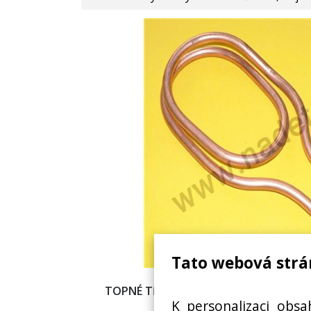
Tato webová strá
TOPNÉ TĚLESO+TĚSNĚNÍ ZÁSOBNÍKU, 
K personalizaci obsa