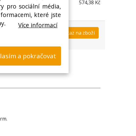
574,38 Kč
y pro sociální média,
nformacemi, které jste
by.
Více informací
Koupit
Dotaz na zboží
s
lasím a pokračovat
rm.