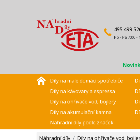
495 499 52
Po - Pá 7:00 - 
Novin
Díly na malé domácí spotřebiče
Dí
Díly na kávovary a espressa
Dí
Díly na ohřívače vod, bojlery
Dí
Díly na akumulační kamna
Dí
Nahradní díly podle značek
Náhradní díly
/
Díly na ohřívače vod, bojle