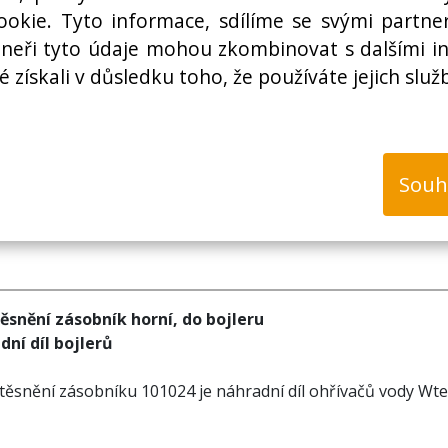
Cena bez DPH:
okie. Tyto informace, sdílíme se svými partner
rtneři tyto údaje mohou zkombinovat s dalšími i
é získali v důsledku toho, že používáte jejich služ
k
Souh
snění zásobník horní, do bojleru
ní díl bojlerů
nění zásobníku 101024 je náhradní díl ohřívačů vody Wte