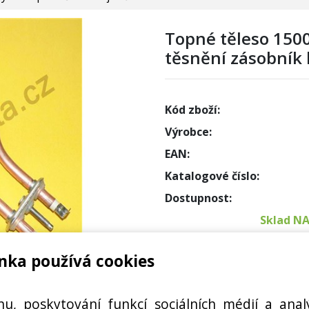
Topné těleso 150
těsnění zásobník 
Kód zboží:
Výrobce:
EAN:
Katalogové číslo:
Dostupnost:
Sklad N
nka používá cookies
Externí
NÁHRADNÍ DÍL BOJLERŮ
Cena s DPH:
hu, poskytování funkcí sociálních médií a anal