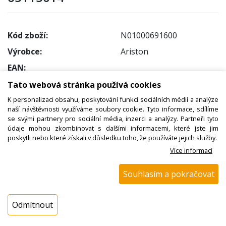
Kód zboží:
N01000691600
Výrobce:
Ariston
EAN:
Katalogové číslo:
65115014
Tato webová stránka používá cookies
Dostupnost:
K personalizaci obsahu, poskytování funkcí sociálních médií a analýze
naší návštěvnosti využíváme soubory cookie. Tyto informace, sdílíme
Sklad NADETA:
ihned k odeslání
se svými partnery pro sociální média, inzerci a analýzy. Partneři tyto
na prodejně 1 ks
údaje mohou zkombinovat s dalšími informacemi, které jste jim
poskytli nebo které získali v důsledku toho, že používáte jejich služby.
Externí sklad:
není skladem
Více informací
Cena s DPH:
Souhlasím a pokračovat
657,36 Kč
Cena bez DPH:
Odmítnout
543,27 Kč