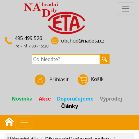
495 499 526
obchod@nadeta.cz
Po - Pá 7:00 - 15:30
Košík
Přihlásit
Novinka
Akce
Doporučujeme
Výprodej
Články
Náhradní díly
/
Díly na ohřívače vod, bojlery
/