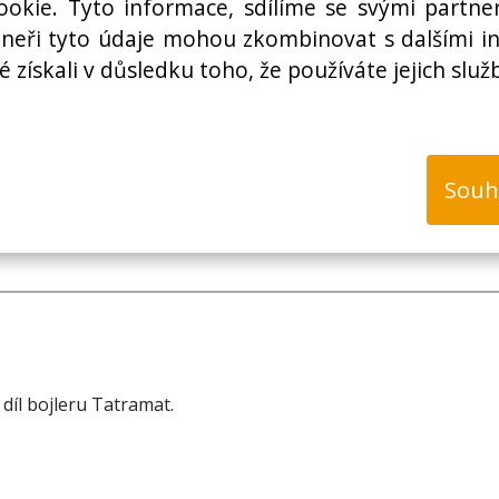
okie. Tyto informace, sdílíme se svými partner
rtneři tyto údaje mohou zkombinovat s dalšími i
é získali v důsledku toho, že používáte jejich služ
k
Souh
díl bojleru Tatramat.