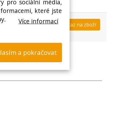
y pro sociální média,
nformacemi, které jste
by.
Více informací
Koupit
Dotaz na zboží
s
lasím a pokračovat