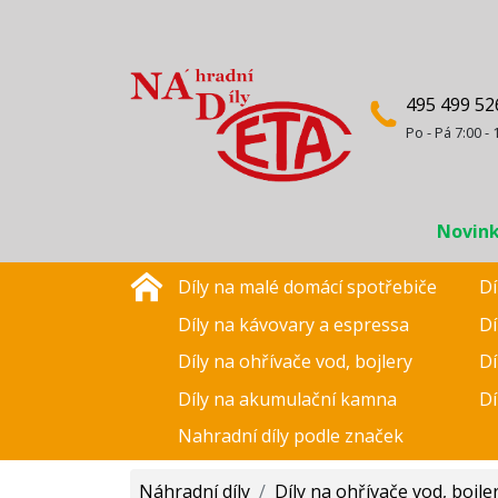
495 499 52
Po - Pá 7:00 - 
Novin
Díly na malé domácí spotřebiče
Dí
Díly na kávovary a espressa
Dí
Díly na ohřívače vod, bojlery
Dí
Díly na akumulační kamna
Dí
Nahradní díly podle značek
Náhradní díly
/
Díly na ohřívače vod, bojle