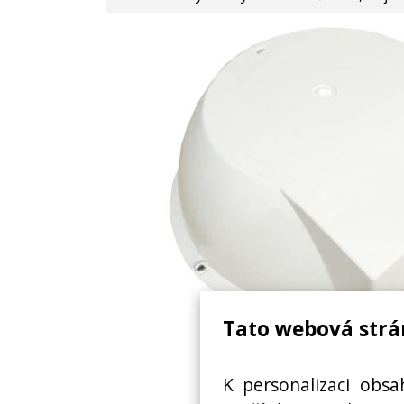
Tato webová strá
DOLNÍ KRYT OHŘÍVAČE VO
K personalizaci obsa