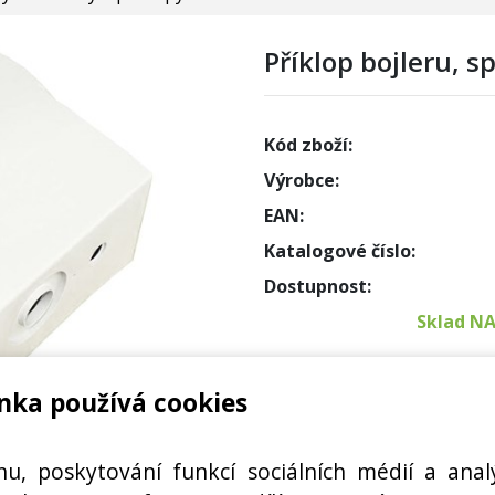
Příklop bojleru, 
Kód zboží:
Výrobce:
EAN:
Katalogové číslo:
Dostupnost:
Sklad N
Externí
nka používá cookies
Cena s DPH:
DY TATRAMAT
hu, poskytování funkcí sociálních médií a anal
Cena bez DPH: