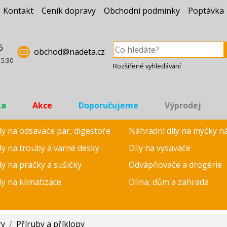
Kontakt
Ceník dopravy
Obchodní podmínky
Poptávka
6
obchod@nadeta.cz
15:30
Rozšířené vyhledávání
ka
Akce
Doporučujeme
Výprodej
ly na odsavače par, digestoře
Náhradní díly na myčky n
ly na trouby a varné desky
Díly na vysavače
ly na pračky a sušičky
Odvápňovače a drogérie
ly na klimatizace
Dílna, dům a zahrada
ry
/
Příruby a příklopy