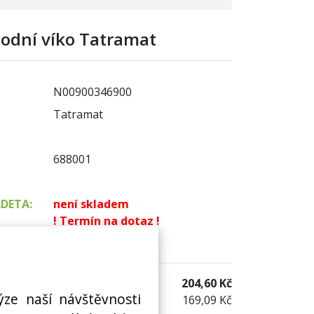
spodní víko Tatramat
N00900346900
Tatramat
688001
ADETA:
není skladem
! Termín na dotaz !
 sklad:
není skladem
204,60 Kč
ýze naší návštěvnosti
169,09 Kč