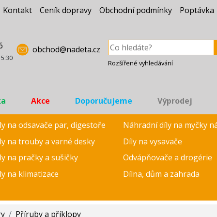
Kontakt
Ceník dopravy
Obchodní podmínky
Poptávka
6
obchod@nadeta.cz
15:30
Rozšířené vyhledávání
ka
Akce
Doporučujeme
Výprodej
ly na odsavače par, digestoře
Náhradní díly na myčky n
ly na trouby a varné desky
Díly na vysavače
ly na pračky a sušičky
Odvápňovače a drogérie
ly na klimatizace
Dílna, dům a zahrada
ry
/
Příruby a příklopy