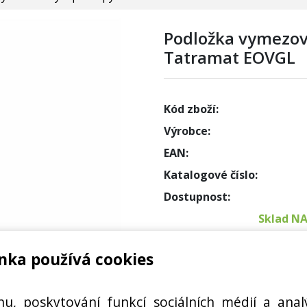
Podložka vymezova
Tatramat EOVGL
Kód zboží:
Výrobce:
EAN:
Katalogové číslo:
Dostupnost:
Sklad N
nka používá cookies
Externí
ČE VODY PP22065265
Cena s DPH:
hu, poskytování funkcí sociálních médií a anal