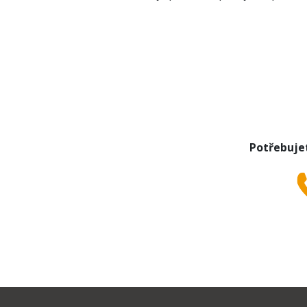
LOVK 120, 150, 201 OVK, LOVK, EOV 81, 12
průměr podložky: 14 / 10,8 mm
výška podložky: 9 mm
otvor: 6,4 mm
Potřebuje