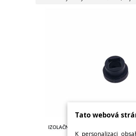
Tato webová strá
IZOLAČNÍ PODLOŽKA ŠROUBŮ OHŘÍVA
K personalizaci obsa