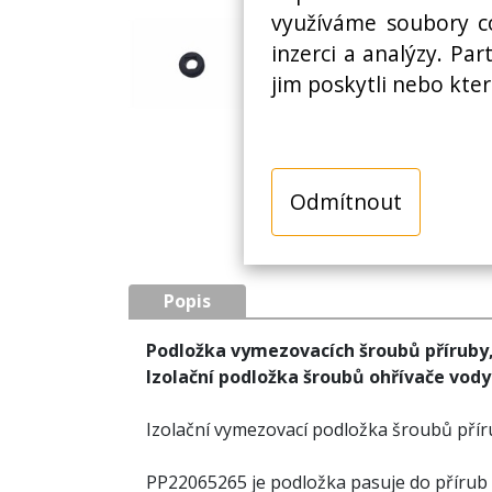
využíváme soubory co
inzerci a analýzy. Pa
jim poskytli nebo kter
Odmítnout
Popis
Podložka vymezovacích šroubů příruby
Izolační podložka šroubů ohřívače vod
Izolační vymezovací podložka šroubů příru
PP22065265 je podložka pasuje do přírub o