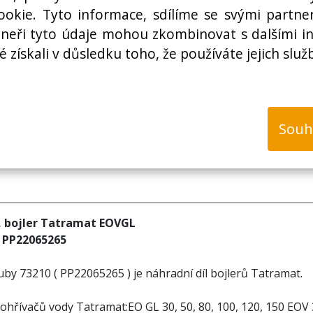
Cena bez DPH:
okie. Tyto informace, sdílíme se svými partner
rtneři tyto údaje mohou zkombinovat s dalšími i
é získali v důsledku toho, že používáte jejich služ
k
Souh
, bojler Tatramat EOVGL
y PP22065265
by 73210 ( PP22065265 ) je náhradní díl bojlerů Tatramat.
hřívačů vody Tatramat:EO GL 30, 50, 80, 100, 120, 150 EOV 3