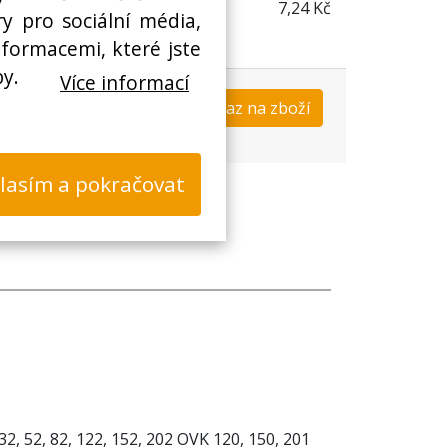
7,24 Kč
y pro sociální média,
nformacemi, které jste
by.
Více informací
Koupit
Dotaz na zboží
s
lasím a pokračovat
2, 52, 82, 122, 152, 202 OVK 120, 150, 201