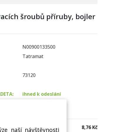
cích šroubů příruby, bojler
N00900133500
Tatramat
73120
ADETA:
ihned k odeslání
na prodejně 25 ks
 sklad:
není skladem
8,76 Kč
ýze naší návštěvnosti