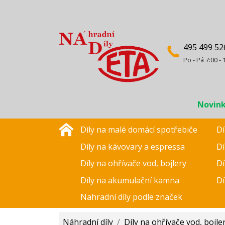
495 499 52
Po - Pá 7:00 - 
Novin
Díly na malé domácí spotřebiče
Dí
Díly na kávovary a espressa
Dí
Díly na ohřívače vod, bojlery
Dí
Díly na akumulační kamna
Dí
Nahradní díly podle značek
Náhradní díly
/
Díly na ohřívače vod, bojle