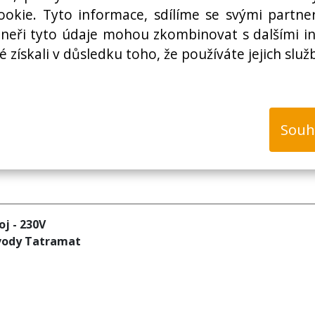
Cena bez DPH:
okie. Tyto informace, sdílíme se svými partner
rtneři tyto údaje mohou zkombinovat s dalšími i
é získali v důsledku toho, že používáte jejich služ
k
Souh
oj - 230V
 vody Tatramat