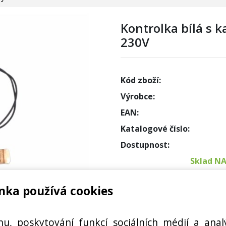
Kontrolka bílá s k
230V
Kód zboží:
Výrobce:
EAN:
Katalogové číslo:
Dostupnost:
Sklad N
nka používá cookies
Externí
ŘÍVAČE VODY TATRAMAT
Cena s DPH:
hu, poskytování funkcí sociálních médií a anal