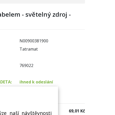
abelem - světelný zdroj -
N00900381900
Tatramat
769022
ADETA:
ihned k odeslání
na prodejně 4 ks
 sklad:
není skladem
69,01 Kč
ýze naší návštěvnosti