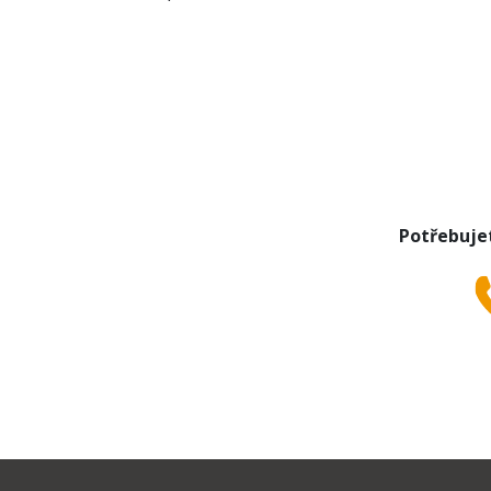
barva: bílá
Potřebuje