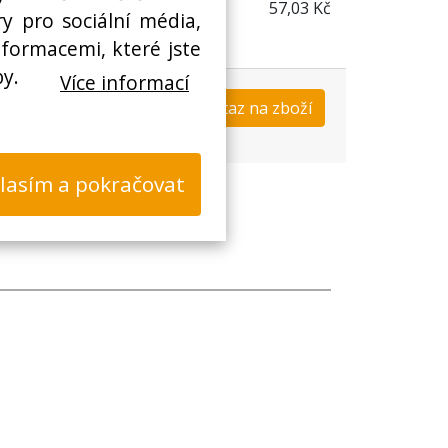
57,03 Kč
y pro sociální média,
nformacemi, které jste
by.
Více informací
Koupit
Dotaz na zboží
s
lasím a pokračovat