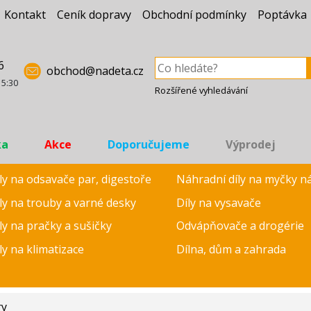
Kontakt
Ceník dopravy
Obchodní podmínky
Poptávka
6
obchod@nadeta.cz
15:30
Rozšířené vyhledávání
ka
Akce
Doporučujeme
Výprodej
ly na odsavače par, digestoře
Náhradní díly na myčky n
ly na trouby a varné desky
Díly na vysavače
ly na pračky a sušičky
Odvápňovače a drogérie
ly na klimatizace
Dílna, dům a zahrada
ry