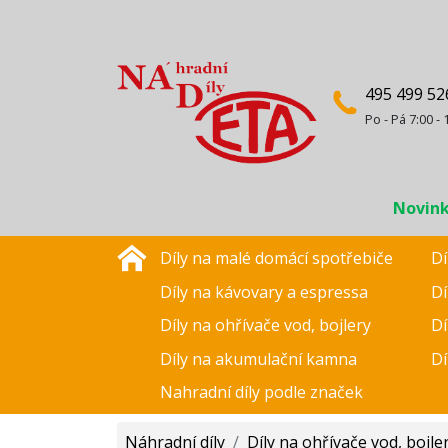
495 499 52
Po - Pá 7:00 - 
Novin
Díly na malé domácí spotřebiče
Dí
Díly na kávovary a espressa
Dí
Díly na ohřívače vod, bojlery
Dí
Díly na akumulační kamna
Dí
Nahradní díly podle značek
Náhradní díly
/
Díly na ohřívače vod, bojle