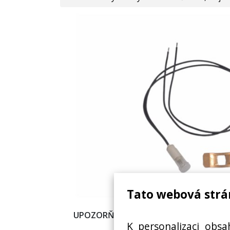
Tato webová strá
UPOZORŇOVACÍ SVĚTLO BOJLERU, OH
K personalizaci obsa