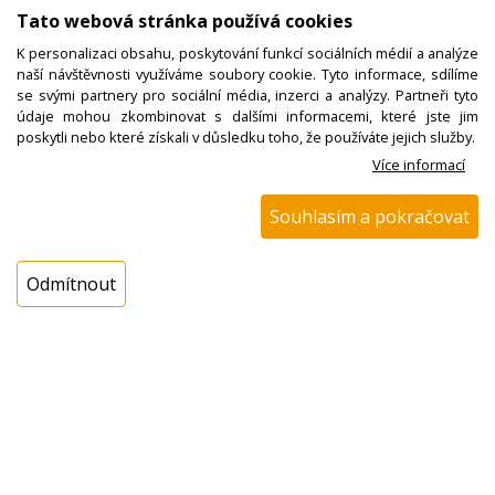
Tato webová stránka používá cookies
Kód zboží:
N00900404800
K personalizaci obsahu, poskytování funkcí sociálních médií a analýze
naší návštěvnosti využíváme soubory cookie. Tyto informace, sdílíme
Výrobce:
Tatramat
se svými partnery pro sociální média, inzerci a analýzy. Partneři tyto
údaje mohou zkombinovat s dalšími informacemi, které jste jim
EAN:
poskytli nebo které získali v důsledku toho, že používáte jejich služby.
Katalogové číslo:
908014
Více informací
Dostupnost:
Souhlasím a pokračovat
Sklad NADETA:
NEDOSTUPNÉ
Externí sklad:
NEDOSTUPNÉ
Odmítnout
Popis
Aretační podložka šroubů 6 děr, bojler
Tatramat EOV