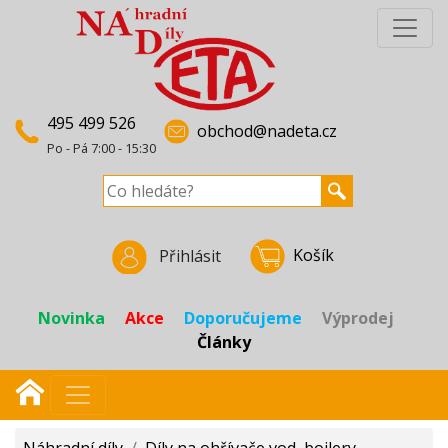
495 499 526
obchod@nadeta.cz
Po - Pá 7:00 - 15:30
Košík
Přihlásit
Novinka
Akce
Doporučujeme
Výprodej
Články
Náhradní díly
/
Díly na ohřívače vod, bojlery