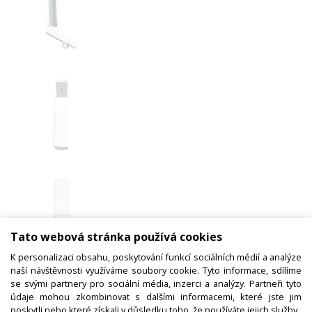
Tato webová stránka používá cookies
K personalizaci obsahu, poskytování funkcí sociálních médií a analýze
naší návštěvnosti využíváme soubory cookie. Tyto informace, sdílíme
Držák skla pravý bílý, odsavač par
se svými partnery pro sociální média, inzerci a analýzy. Partneři tyto
5722.1060
údaje mohou zkombinovat s dalšími informacemi, které jste jim
poskytli nebo které získali v důsledku toho, že používáte jejich služby.