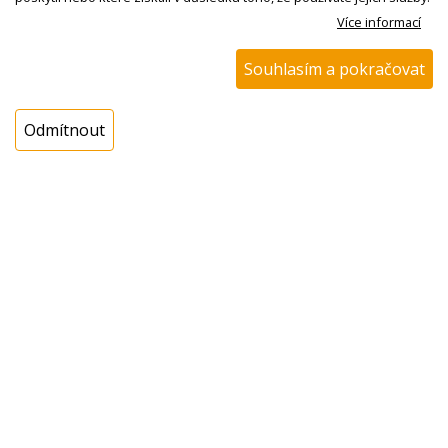
Více informací
Kód zboží:
N00500236000
Souhlasím a pokračovat
Výrobce:
Gorenje / Mora
EAN:
Odmítnout
Katalogové číslo:
293295
Dostupnost:
Sklad NADETA:
ihned k odeslání
na prodejně 4 ks
Externí sklad:
NEDOSTUPNÉ
Cena s DPH:
194,80 Kč
Cena bez DPH:
160,99 Kč