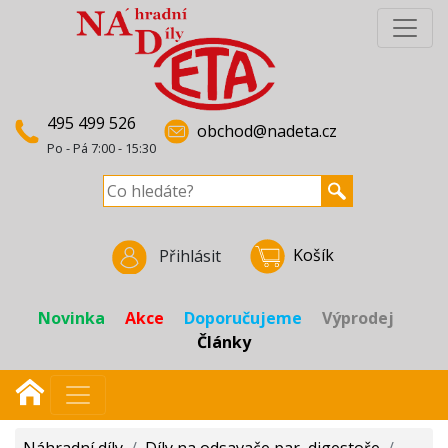
495 499 526
obchod@nadeta.cz
Po - Pá 7:00 - 15:30
Košík
Přihlásit
Novinka
Akce
Doporučujeme
Výprodej
Články
Náhradní díly
/
Díly na odsavače par, digestoře
/