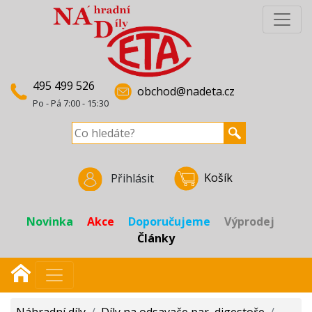
495 499 526
obchod@nadeta.cz
Po - Pá 7:00 - 15:30
Košík
Přihlásit
Novinka
Akce
Doporučujeme
Výprodej
Články
Náhradní díly
/
Díly na odsavače par, digestoře
/