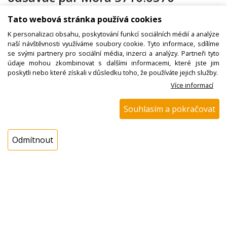
Tato webová stránka používá cookies
K personalizaci obsahu, poskytování funkcí sociálních médií a analýze
Kód zboží:
N00500118700
naší návštěvnosti využíváme soubory cookie. Tyto informace, sdílíme
Výrobce:
Mora
se svými partnery pro sociální média, inzerci a analýzy. Partneři tyto
údaje mohou zkombinovat s dalšími informacemi, které jste jim
EAN:
poskytli nebo které získali v důsledku toho, že používáte jejich služby.
Katalogové číslo:
51447
Více informací
Dostupnost:
Souhlasím a pokračovat
Sklad NADETA:
není skladem
! Termín na dotaz !
Odmítnout
Externí sklad:
není skladem
Popis