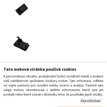
Zámek černý levý, držák krytu filtru
Tato webová stránka používá cookies
digestoře Mora 5701, Gorenje
K personalizaci obsahu, poskytování funkcí sociálních médií a analýze
naší návštěvnosti využíváme soubory cookie. Tyto informace, sdílíme
se svými partnery pro sociální média, inzerci a analýzy. Partneři tyto
Kód zboží:
N00500079800
údaje mohou zkombinovat s dalšími informacemi, které jste jim
poskytli nebo které získali v důsledku toho, že používáte jejich služby.
Výrobce:
Gorenje / Mora
Více informací
EAN:
3838942457395