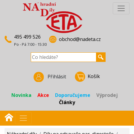
495 499 526
obchod@nadeta.cz
Po - Pá 7:00 - 15:30
Košík
Přihlásit
Novinka
Akce
Doporučujeme
Výprodej
Články
Náhradní díly
/
Díly na odsavače par, digestoře
/