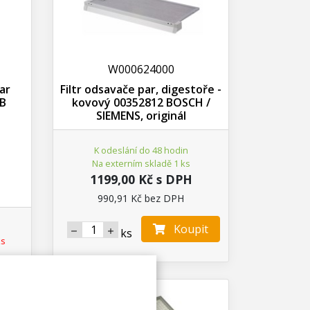
W000624000
ar
Filtr odsavače par, digestoře -
SB
kovový 00352812 BOSCH /
SIEMENS, originál
K odeslání do 48 hodin
Na externím skladě 1 ks
1199,00 Kč s DPH
990,91 Kč bez DPH
Koupit
ks
ks