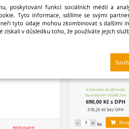
hu, poskytování funkcí sociálních médií a anal
okie. Tyto informace, sdílíme se svými partner
rtneři tyto údaje mohou zkombinovat s dalšími i
é získali v důsledku toho, že používáte jejich služ
N00501344300
W000552500
r odsavače par, digestoře -
Filtr odsavače par, digest
ovový 398979 HISENSE /
kovový 9178005382 ARCE
GORENJE, originál
BEKO, 480122102168
Souh
WHIRLPOOL, INDESIT, D
02269A SAMSUNG,
GRI0009219A ELICA
K odeslání do 48 hodin
Na externím skladě 3 ks
690,00 Kč s DPH
570,25 Kč bez DPH
Koup
ks
Nedostupné