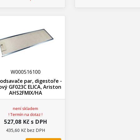
W000516100
r odsavače par, digestoře -
ový GF023C ELICA, Ariston
AHS2FMIX/HA
není skladem
! Termín na dotaz !
527,08 Kč s DPH
435,60 Kč bez DPH