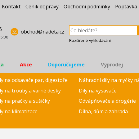
Kontakt
Ceník dopravy
Obchodní podmínky
Poptávka
6
obchod@nadeta.cz
15:30
Rozšířené vyhledávání
ka
Akce
Doporučujeme
Výprodej
ly na odsavače par, digestoře
Náhradní díly na myčky n
ly na trouby a varné desky
Díly na vysavače
ly na pračky a sušičky
Odvápňovače a drogérie
ly na klimatizace
Dílna, dům a zahrada