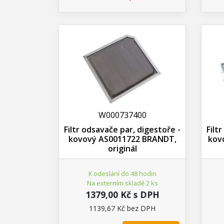
W000737400
Filtr odsavače par, digestoře -
Filt
kovový AS0011722 BRANDT,
kov
originál
K odeslání do 48 hodin
Na externím skladě 2 ks
1379,00 Kč s DPH
1139,67 Kč bez DPH