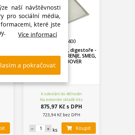
ýze naší návštěvnosti
y pro sociální média,
nformacemi, které jste
by.
Více informací
W000577400
oře -
Filtr odsavače par, digestoře -
LIK,
kovový ADEK, GORENJE, SMEG,
CANDY / HOOVER
lasím a pokračovat
G81-
K odeslání do 48 hodin
Na externím skladě 4 ks
875,97 Kč s DPH
723,94 Kč bez DPH
it
Koupit
ks