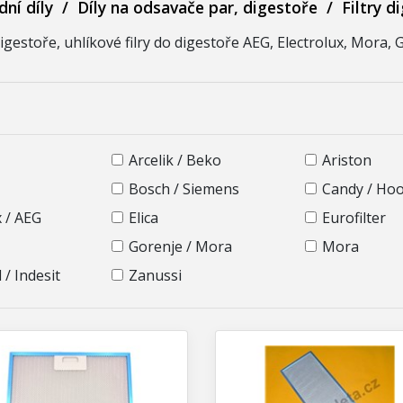
ní díly
/
Díly na odsavače par, digestoře
/
Filtry d
 digestoře, uhlíkové filry do digestoře AEG, Electrolux, Mora, 
Arcelik / Beko
Ariston
Bosch / Siemens
Candy / Ho
x / AEG
Elica
Eurofilter
Gorenje / Mora
Mora
 / Indesit
Zanussi