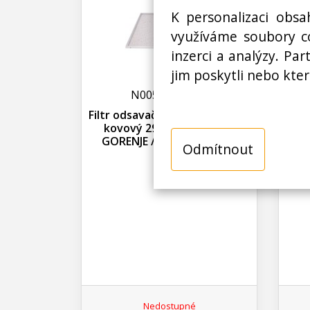
K personalizaci obsa
využíváme soubory co
inzerci a analýzy. Pa
jim poskytli nebo kter
N00500236200
Filtr odsavače par, digestoře -
Filt
kovový 293337 HISENSE /
k
GORENJE / MORA, originál
Odmítnout
Nedostupné