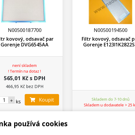
N00500187700
N00500194500
iltr kovový, odsavač par
Filtr kovový, odsavač p
Gorenje DVG6545AA
Gorenje E123I1K2822
není skladem
! Termín na dotaz !
565,01 Kč s DPH
466,95 Kč bez DPH
Koupit
Skladem do 7-10 dnů
ks
Skladem u dodavatele > 25 
nka používá cookies