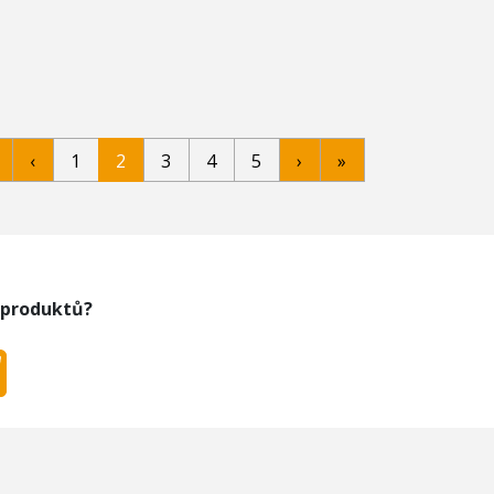
‹
1
2
3
4
5
›
»
 produktů?