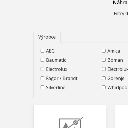
Náhrad
Filtry
Výrobce
AEG
Amica
Baumatic
Boman
Electrolux
Electrolu
Fagor / Brandt
Gorenje
Silverline
Whirlpool