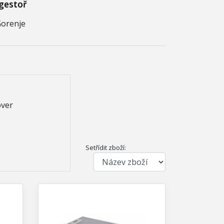
igestoř
Gorenje
over
Setřídit zboží: