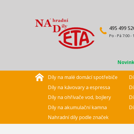
495 499 52
Po - Pá 7:00 - 
Novin
Díly na malé domácí spotřebiče
Dí
Díly na kávovary a espressa
Dí
Díly na ohřívače vod, bojlery
Dí
Díly na akumulační kamna
Dí
Nahradní díly podle značek