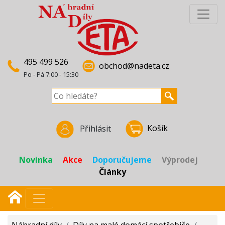
495 499 526
obchod@nadeta.cz
Po - Pá 7:00 - 15:30
Košík
Přihlásit
Novinka
Akce
Doporučujeme
Výprodej
Články
Náhradní díly
/
Díly na malé domácí spotřebiče
/