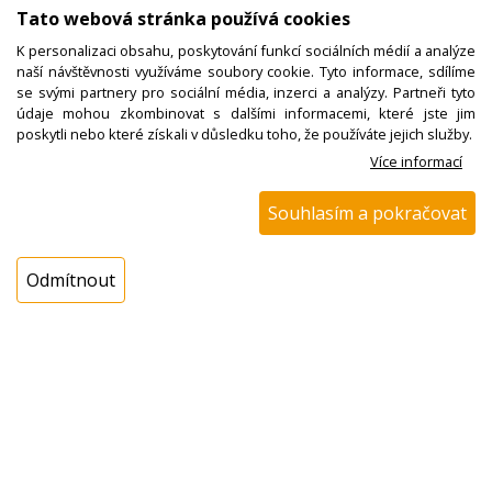
Tato webová stránka používá cookies
Kód zboží:
N00100758900
K personalizaci obsahu, poskytování funkcí sociálních médií a analýze
naší návštěvnosti využíváme soubory cookie. Tyto informace, sdílíme
Výrobce:
ETA
se svými partnery pro sociální média, inzerci a analýzy. Partneři tyto
údaje mohou zkombinovat s dalšími informacemi, které jste jim
EAN:
poskytli nebo které získali v důsledku toho, že používáte jejich služby.
Katalogové číslo:
115600080
Více informací
Dostupnost:
Souhlasím a pokračovat
Sklad NADETA:
NEDOSTUPNÉ
Externí sklad:
NEDOSTUPNÉ
Odmítnout
Popis
Tlačítko ETA 1156 00080
Regulační knoflík toustovače Eta