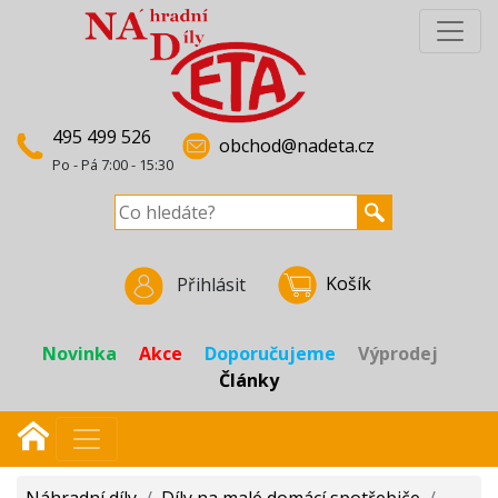
495 499 526
obchod@nadeta.cz
Po - Pá 7:00 - 15:30
Košík
Přihlásit
Novinka
Akce
Doporučujeme
Výprodej
Články
Náhradní díly
/
Díly na malé domácí spotřebiče
/