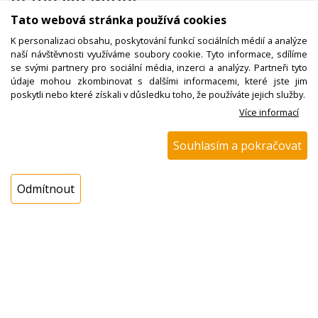
Tato webová stránka používá cookies
K personalizaci obsahu, poskytování funkcí sociálních médií a analýze
Kód zboží:
N01400029400
naší návštěvnosti využíváme soubory cookie. Tyto informace, sdílíme
se svými partnery pro sociální média, inzerci a analýzy. Partneři tyto
Výrobce:
Remoska
údaje mohou zkombinovat s dalšími informacemi, které jste jim
EAN:
poskytli nebo které získali v důsledku toho, že používáte jejich služby.
Více informací
Katalogové číslo:
7013
Dostupnost:
Souhlasím a pokračovat
Sklad NADETA:
NEDOSTUPNÉ
Externí sklad:
NEDOSTUPNÉ
Odmítnout
Popis
Sklo remosky Minorka 78mm, Remoska Minor