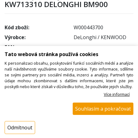
KW713310 DELONGHI BM900
Kód zboží:
W000443700
Výrobce:
DeLonghi / KENWOOD
EAN:
Tato webová stránka používá cookies
Katalogové číslo:
KW713310
K personalizaci obsahu, poskytování funkcí sociálních médií a analýze
Dostupnost:
naší návštěvnosti využíváme soubory cookie. Tyto informace, sdílíme
se svými partnery pro sociální média, inzerci a analýzy. Partneři tyto
Sklad NADETA:
není skladem
údaje mohou zkombinovat s dalšími informacemi, které jste jim
k dispozici do 48 hod
poskytli nebo které získali v důsledku toho, že používáte jejich služby.
Externí sklad:
k dispozici 16 ks
Více informací
Souhlasím a pokračovat
Cena s DPH:
137,63 Kč
Cena bez DPH:
Odmítnout
113,74 Kč