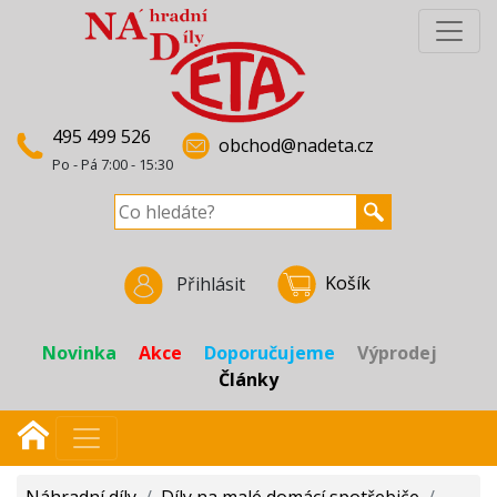
495 499 526
obchod@nadeta.cz
Po - Pá 7:00 - 15:30
Košík
Přihlásit
Novinka
Akce
Doporučujeme
Výprodej
Články
Náhradní díly
/
Díly na malé domácí spotřebiče
/