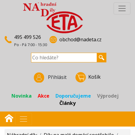
495 499 526
obchod@nadeta.cz
Po - Pá 7:00 - 15:30
Košík
Přihlásit
Novinka
Akce
Doporučujeme
Výprodej
Články
Náhradní díly
/
Díly na malé domácí spotřebiče
/