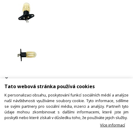
Žárovka mikrovlnné trouby 240V
Tato webová stránka používá cookies
25W s paticí
K personalizaci obsahu, poskytování funkcí sociálních médií a analýze
naší návštěvnosti využíváme soubory cookie. Tyto informace, sdílíme
se svými partnery pro sociální média, inzerci a analýzy. Partneři tyto
Kód zboží:
N00100413500
údaje mohou zkombinovat s dalšími informacemi, které jste jim
poskytli nebo které získali v důsledku toho, že používáte jejich služby.
Výrobce:
ETA
Více informací
EAN: