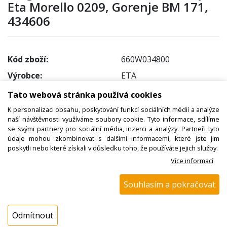
Eta Morello 0209, Gorenje BM 171,
434606
Kód zboží:
660W034800
Výrobce:
ETA
EAN:
3838942953330
Tato webová stránka používá cookies
Katalogové číslo:
020900070
K personalizaci obsahu, poskytování funkcí sociálních médií a analýze
naší návštěvnosti využíváme soubory cookie. Tyto informace, sdílíme
Dostupnost:
se svými partnery pro sociální média, inzerci a analýzy. Partneři tyto
údaje mohou zkombinovat s dalšími informacemi, které jste jim
Sklad NADETA:
ihned k odeslání
poskytli nebo které získali v důsledku toho, že používáte jejich služby.
na prodejně 2 ks
Více informací
Externí sklad:
není skladem
Souhlasím a pokračovat
Cena s DPH:
1246,00 Kč
Odmítnout
Cena bez DPH: