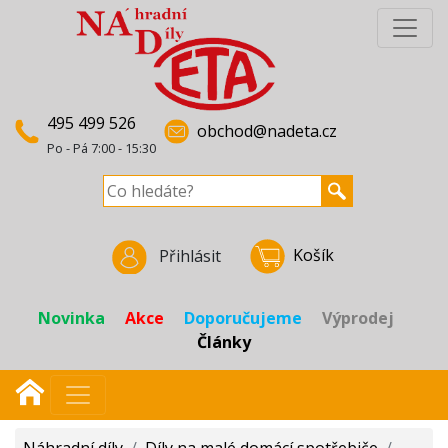
495 499 526
obchod@nadeta.cz
Po - Pá 7:00 - 15:30
Košík
Přihlásit
Novinka
Akce
Doporučujeme
Výprodej
Články
Náhradní díly
/
Díly na malé domácí spotřebiče
/