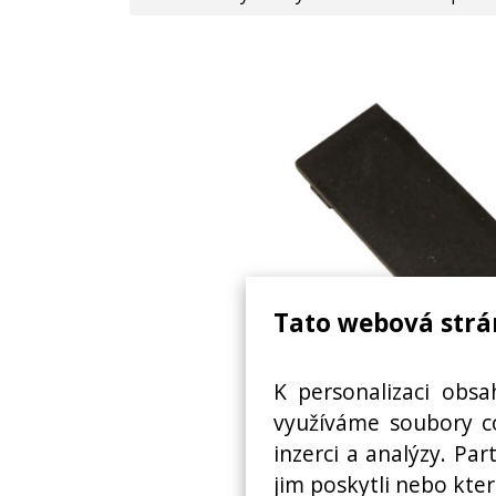
Tato webová strá
K personalizaci obsa
využíváme soubory co
inzerci a analýzy. Pa
OBRAZOVKA MIKROVLNNÉ 
jim poskytli nebo kter