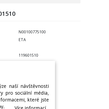
 01510
N00100775100
ETA
119601510
ADETA:
NEDOSTUPNÉ
 sklad:
NEDOSTUPNÉ
ýze naší návštěvnosti
y pro sociální média,
nformacemi, které jste
by.
Více informací