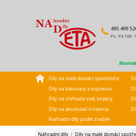
495 499 52
Po - Pá 7:00 - 
Novin
Díly na malé domácí spotřebiče
Dí
Díly na kávovary a espressa
Dí
Díly na ohřívače vod, bojlery
Dí
Díly na akumulační kamna
Dí
Nahradní díly podle značek
Náhradní díly
/
Díly na malé domácí spotř