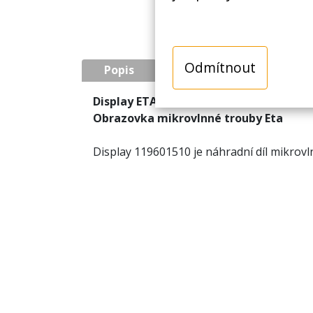
Odmítnout
Popis
Display ETA 1196 01510
Obrazovka mikrovlnné trouby Eta
Display 119601510 je náhradní díl mikrovl