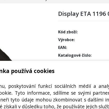
Display ETA 1196
Kód zboží:
Výrobce:
EAN:
Katalogové číslo:
Dostupnost:
nka používá cookies
Sklad N
Externí
hu, poskytování funkcí sociálních médií a anal
okie. Tyto informace, sdílíme se svými partner
rtneři tyto údaje mohou zkombinovat s dalšími i
TROUBY ETA
é získali v důsledku toho, že používáte jejich služ