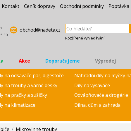
Kontakt
Ceník dopravy
Obchodní podmínky
Poptávka
6
obchod@nadeta.cz
15:30
Rozšířené vyhledávání
ka
Akce
Doporučujeme
Výprodej
ly na odsavače par, digestoře
Náhradní díly na myčky n
ly na trouby a varné desky
Díly na vysavače
ly na pračky a sušičky
Odvápňovače a drogérie
ly na klimatizace
Dílna, dům a zahrada
ebiče
/
Mikrovlnné trouby