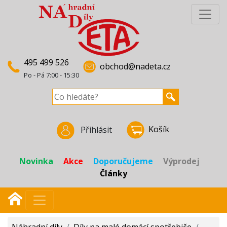
495 499 526
obchod@nadeta.cz
Po - Pá 7:00 - 15:30
Košík
Přihlásit
Novinka
Akce
Doporučujeme
Výprodej
Články
Náhradní díly
/
Díly na malé domácí spotřebiče
/