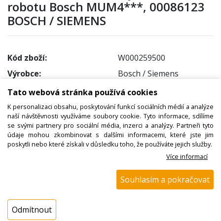
robotu Bosch MUM4***, 00086123
BOSCH / SIEMENS
Kód zboží:
W000259500
Výrobce:
Bosch / Siemens
EAN:
8757521598814
Tato webová stránka používá cookies
Katalogové číslo:
00086123
K personalizaci obsahu, poskytování funkcí sociálních médií a analýze
naší návštěvnosti využíváme soubory cookie. Tyto informace, sdílíme
Dostupnost:
se svými partnery pro sociální média, inzerci a analýzy. Partneři tyto
údaje mohou zkombinovat s dalšími informacemi, které jste jim
Sklad NADETA:
ihned k odeslání
poskytli nebo které získali v důsledku toho, že používáte jejich služby.
na prodejně 1 ks
Více informací
Externí sklad:
k dispozici 2 ks
Souhlasím a pokračovat
Cena s DPH:
669,00 Kč
Odmítnout
Cena bez DPH: