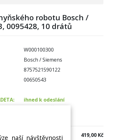
chyňského robotu Bosch /
, 0095428, 10 drátů
W000100300
Bosch / Siemens
8757521590122
00650543
ADETA:
ihned k odeslání
na prodejně 1 ks
 sklad:
není skladem
419,00 Kč
ýze naší návštěvnosti