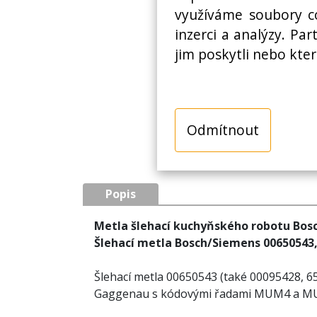
využíváme soubory co
inzerci a analýzy. Pa
jim poskytli nebo kter
Odmítnout
Popis
Metla šlehací kuchyňského robotu Bosc
Šlehací metla Bosch/Siemens 00650543
Šlehací metla 00650543 (také 00095428, 65
Gaggenau s kódovými řadami MUM4 a MUM5. 