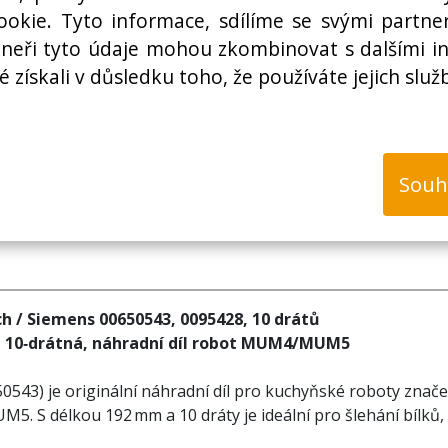
Cena bez DPH:
okie. Tyto informace, sdílíme se svými partner
rtneři tyto údaje mohou zkombinovat s dalšími i
é získali v důsledku toho, že používáte jejich služ
k
Souh
h / Siemens 00650543, 0095428, 10 drátů
, 10‑drátná, náhradní díl robot MUM4/MUM5
0543) je originální náhradní díl pro kuchyňské roboty znače
S délkou 192 mm a 10 dráty je ideální pro šlehání bílků, s