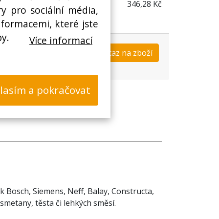
346,28 Kč
y pro sociální média,
nformacemi, které jste
by.
Více informací
Koupit
Dotaz na zboží
s
lasím a pokračovat
k Bosch, Siemens, Neff, Balay, Constructa,
metany, těsta či lehkých směsí.