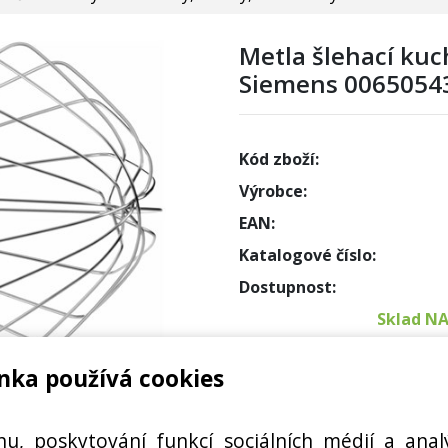
Metla šlehací ku
Siemens 00650543
Kód zboží:
Výrobce:
EAN:
Katalogové číslo:
Dostupnost:
Sklad N
nka používá cookies
Externí
 10‑DRÁTNÁ, NÁHRADNÍ DÍL
Cena s DPH:
hu, poskytování funkcí sociálních médií a anal
M5