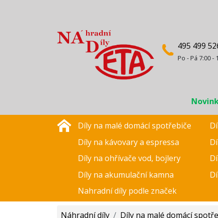
495 499 52
Po - Pá 7:00 - 
Novin
Díly na malé domácí spotřebiče
Dí
Díly na kávovary a espressa
Dí
Díly na ohřívače vod, bojlery
Dí
Díly na akumulační kamna
Dí
Nahradní díly podle značek
Náhradní díly
/
Díly na malé domácí spotř