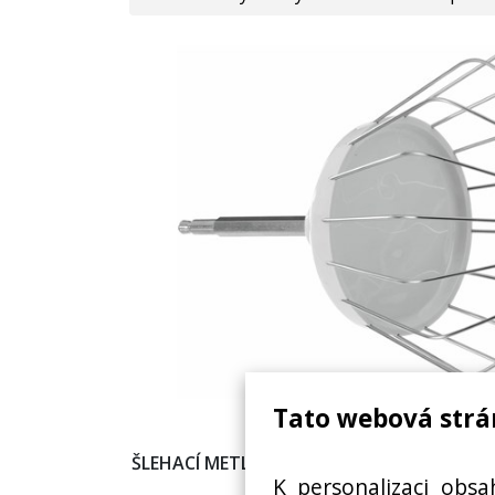
Tato webová strá
ŠLEHACÍ METLA BOSCH/SIEMENS 00650543,
K personalizaci obsa
ROBOT MUM4/MU