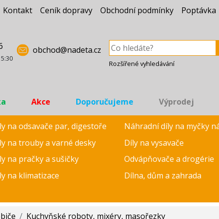
Kontakt
Ceník dopravy
Obchodní podmínky
Poptávka
6
obchod@nadeta.cz
15:30
Rozšířené vyhledávání
ka
Akce
Doporučujeme
Výprodej
ly na odsavače par, digestoře
Náhradní díly na myčky n
ly na trouby a varné desky
Díly na vysavače
ly na pračky a sušičky
Odvápňovače a drogérie
ly na klimatizace
Dílna, dům a zahrada
ebiče
/
Kuchyňské roboty, mixéry, masořezky