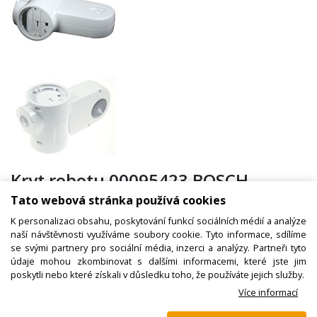
Kryt robotu 00095423 BOSCH
MUMxxxx
Tato webová stránka používá cookies
K personalizaci obsahu, poskytování funkcí sociálních médií a analýze
naší návštěvnosti využíváme soubory cookie. Tyto informace, sdílíme
se svými partnery pro sociální média, inzerci a analýzy. Partneři tyto
Kód zboží:
W000304900
údaje mohou zkombinovat s dalšími informacemi, které jste jim
Výrobce:
Bosch / Siemens
poskytli nebo které získali v důsledku toho, že používáte jejich služby.
Více informací
EAN:
8757521662904