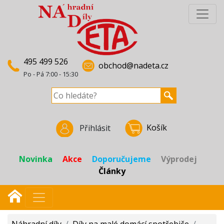
495 499 526
obchod@nadeta.cz
Po - Pá 7:00 - 15:30
Košík
Přihlásit
Novinka
Akce
Doporučujeme
Výprodej
Články
Náhradní díly
/
Díly na malé domácí spotřebiče
/