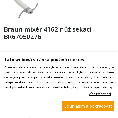
Braun mixér 4162 nůž sekací
BR67050276
Kód zboží:
N00700241600
Tato webová stránka používá cookies
Výrobce:
Braun
K personalizaci obsahu, poskytování funkcí sociálních médií a analýze
naší návštěvnosti využíváme soubory cookie. Tyto informace, sdílíme
EAN:
se svými partnery pro sociální média, inzerci a analýzy. Partneři tyto
Katalogové číslo:
299780
údaje mohou zkombinovat s dalšími informacemi, které jste jim
poskytli nebo které získali v důsledku toho, že používáte jejich služby.
Dostupnost:
Více informací
Sklad NADETA:
není skladem
k dispozici do 48 hod
Souhlasím a pokračovat
Externí sklad:
k dispozici 3 ks