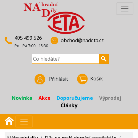
495 499 526
obchod@nadeta.cz
Po - Pá 7:00 - 15:30
Košík
Přihlásit
Novinka
Akce
Doporučujeme
Výprodej
Články
Náhradní díly
/
Díly na malé domácí spotřebiče
/