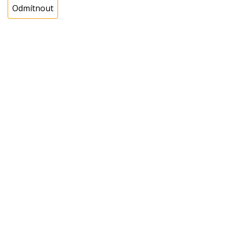
Odmítnout
Cena s DPH:
489,82 Kč
Cena bez DPH:
404,81 Kč
Koupit
ks
Dotaz na zboží
Popis