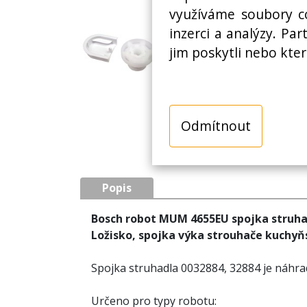
využíváme soubory co
inzerci a analýzy. Pa
jim poskytli nebo kter
Odmítnout
Popis
Bosch robot MUM 4655EU spojka struha
Ložisko, spojka výka strouhače kuchyň
Spojka struhadla 0032884, 32884 je náhra
Určeno pro typy robotu: