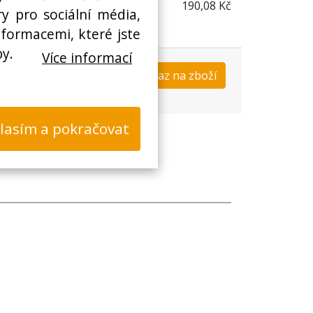
190,08 Kč
y pro sociální média,
nformacemi, které jste
by.
Více informací
Koupit
Dotaz na zboží
s
lasím a pokračovat