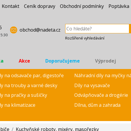
Kontakt
Ceník dopravy
Obchodní podmínky
Poptávka
6
obchod@nadeta.cz
15:30
Rozšířené vyhledávání
ka
Akce
Doporučujeme
Výprodej
ly na odsavače par, digestoře
Náhradní díly na myčky n
ly na trouby a varné desky
Díly na vysavače
ly na pračky a sušičky
Odvápňovače a drogérie
ly na klimatizace
Dílna, dům a zahrada
ebiče
/
Kuchyňské roboty, mixéry, masořezky