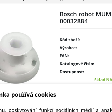
Bosch robot MUM 
00032884
Kód zboží:
Výrobce:
EAN:
Katalogové číslo:
Dostupnost:
Sklad N
nka používá cookies
Externí
 KUCHYŇSKÉHO ROBOTU
Cena s DPH:
hu, poskytování funkcí sociálních médií a anal
32884