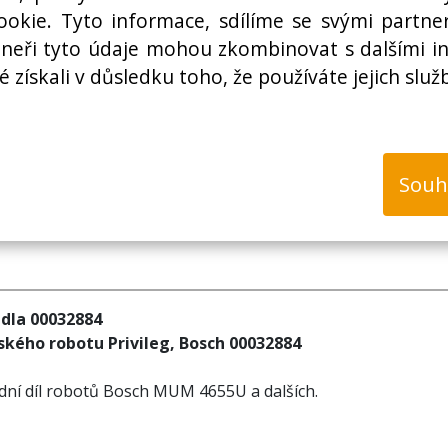
Cena bez DPH:
okie. Tyto informace, sdílíme se svými partner
rtneři tyto údaje mohou zkombinovat s dalšími i
é získali v důsledku toho, že používáte jejich služ
k
Souh
dla 00032884
ského robotu Privileg, Bosch 00032884
dní díl robotů Bosch MUM 4655U a dalších.