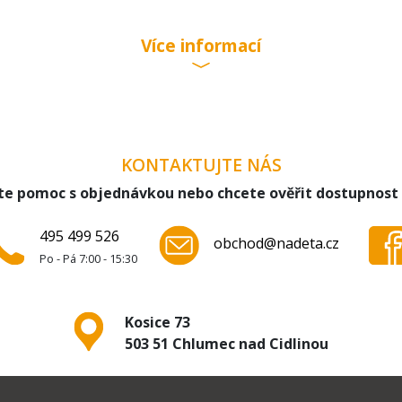
400/00
400CH/03
Více informací
400CH/05
406/02
406/03
406/04
406/05
KONTAKTUJTE NÁS
406/07
410DE/05
te pomoc s objednávkou nebo chcete ověřit dostupnost
410DE/07
419/01
495 499 526
obchod@nadeta.cz
419/02
Po - Pá 7:00 - 15:30
419/03
20(01)
420/00
Kosice 73
420/02
503 51 Chlumec nad Cidlinou
420GB/01
420UC/01
420UC/02