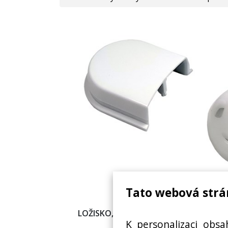
Tato webová strá
LOŽISKO, SPOJKA VÝKA STROUHAČE
K personalizaci obsa
PRIVILEG, BOSCH 000