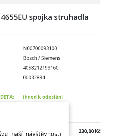
4655EU spojka struhadla
N00700093100
Bosch / Siemens
4058212193160
00032884
ADETA:
ihned k odeslání
na prodejně 2 ks
 sklad:
k dispozici 1 ks
230,00 Kč
ýze naší návštěvnosti