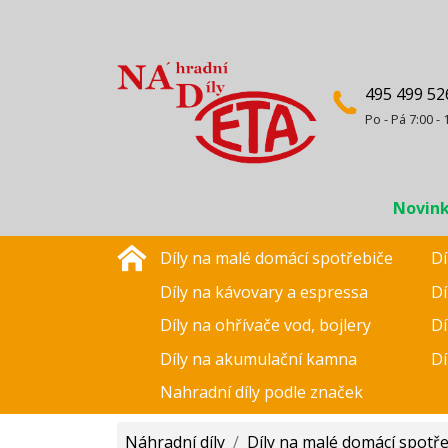
495 499 52
Po - Pá 7:00 - 
Novin
Díly na malé domácí spotřebiče
Dí
Díly na kávovary a espressa
Dí
Díly na ohřívače vod, bojlery
Dí
Díly na akumulační kamna
Dí
Nahradní díly podle značek
Náhradní díly
/
Díly na malé domácí spotř