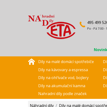
495 499 52
Po - Pá 7:00 - 
Novin
Díly na malé domácí spotřebiče
Dí
Díly na kávovary a espressa
Dí
Díly na ohřívače vod, bojlery
Dí
Díly na akumulační kamna
Dí
Nahradní díly podle značek
Náhradní díly
/
Díly na malé domácí spotř