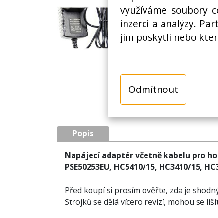
využíváme soubory co
inzerci a analýzy. Pa
jim poskytli nebo kter
Odmítnout
Popis
Napájecí adaptér včetně kabelu pro holí
PSE50253EU, HC5410/15, HC3410/15, HC
Před koupí si prosím ověřte, zda je shodný
Strojků se dělá vícero revizí, mohou se lišit