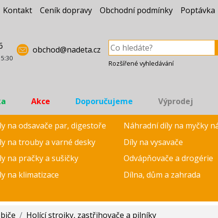
Kontakt
Ceník dopravy
Obchodní podmínky
Poptávka
6
obchod@nadeta.cz
15:30
Rozšířené vyhledávání
ka
Akce
Doporučujeme
Výprodej
ly na odsavače par, digestoře
Náhradní díly na myčky n
ly na trouby a varné desky
Díly na vysavače
ly na pračky a sušičky
Odvápňovače a drogérie
ly na klimatizace
Dílna, dům a zahrada
ebiče
/
Holící strojky, zastřihovače a pilníky