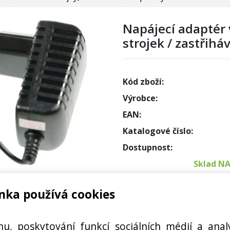
Napájecí adaptér 
strojek / zastřihá
Kód zboží:
Výrobce:
EAN:
Katalogové číslo:
Dostupnost:
Sklad N
nka používá cookies
Externí
00/15, BT7085/15, HQ6852
Cena s DPH:
hu, poskytování funkcí sociálních médií a anal