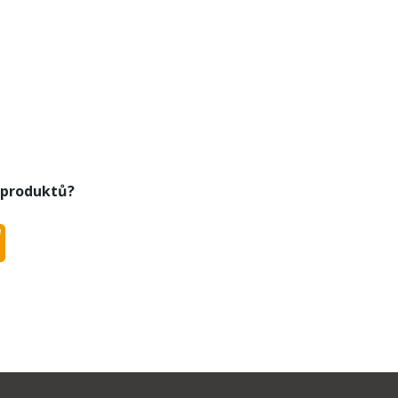
190129 pro typy QC5330, QC5339, QC5345,
 produktů?