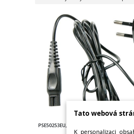
Tato webová strá
PSE50253EU, HC5410/15, HC3410/15, HC34
K personalizaci obsa