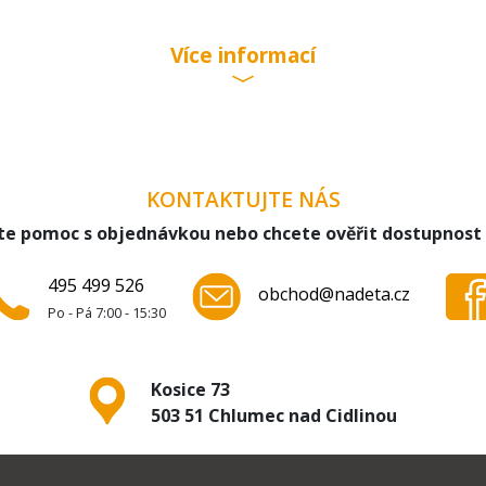
Více informací
03631121 - CRP136/01 pro zastřihovač Philips nebo 272217
0, QG3270, QC5315, HQ7415, RQ1141, PT731
KONTAKTUJTE NÁS
te pomoc s objednávkou nebo chcete ověřit dostupnost
495 499 526
obchod@nadeta.cz
Po - Pá 7:00 - 15:30
Kosice 73
503 51 Chlumec nad Cidlinou