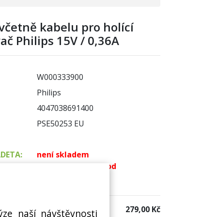
včetně kabelu pro holící
vač Philips 15V / 0,36A
W000333900
Philips
4047038691400
PSE50253 EU
ADETA:
není skladem
k dispozici do 48 hod
 sklad:
k dispozici 4 ks
279,00 Kč
ýze naší návštěvnosti