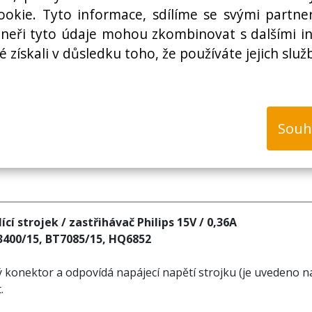
Cena bez DPH:
okie. Tyto informace, sdílíme se svými partner
rtneři tyto údaje mohou zkombinovat s dalšími i
é získali v důsledku toho, že používáte jejich služ
k
Souh
cí strojek / zastřihávač Philips 15V / 0,36A
3400/15, BT7085/15, HQ6852
 konektor a odpovídá napájecí napětí strojku (je uvedeno na
.