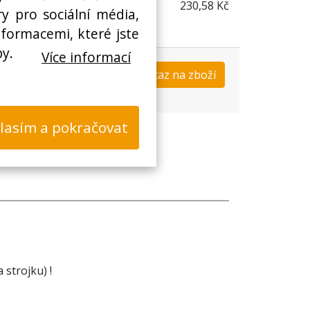
230,58 Kč
y pro sociální média,
nformacemi, které jste
by.
Více informací
Koupit
Dotaz na zboží
s
lasím a pokračovat
 strojku) !