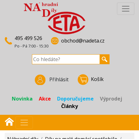
495 499 526
obchod@nadeta.cz
Po - Pá 7:00 - 15:30
Košík
Přihlásit
Novinka
Akce
Doporučujeme
Výprodej
Články
Náhradní díly
/
Díly na malé domácí spotřebiče
/