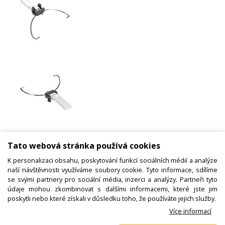
DeLonghi fritéza F895 držadlo koše,
Tato webová stránka používá cookies
7312576029, 7312572119
K personalizaci obsahu, poskytování funkcí sociálních médií a analýze
naší návštěvnosti využíváme soubory cookie. Tyto informace, sdílíme
se svými partnery pro sociální média, inzerci a analýzy. Partneři tyto
Kód zboží:
N00701219400
údaje mohou zkombinovat s dalšími informacemi, které jste jim
poskytli nebo které získali v důsledku toho, že používáte jejich služby.
Výrobce:
DeLonghi
Více informací
EAN: