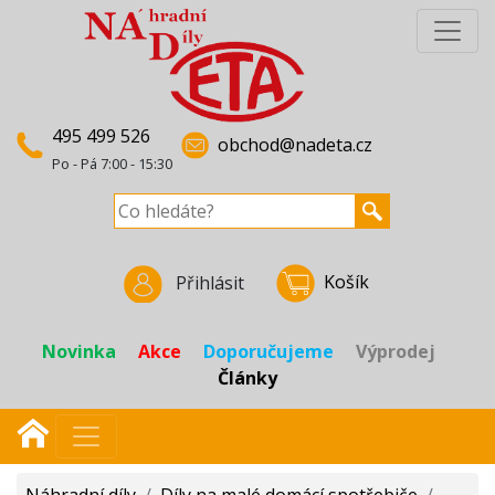
495 499 526
obchod@nadeta.cz
Po - Pá 7:00 - 15:30
Košík
Přihlásit
Novinka
Akce
Doporučujeme
Výprodej
Články
Náhradní díly
/
Díly na malé domácí spotřebiče
/