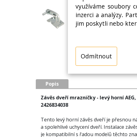
využíváme soubory co
inzerci a analýzy. Pa
jim poskytli nebo kter
Odmítnout
Popis
Závěs dveří mrazničky - levý horní AEG,
2426834038
Tento levý horní závěs dveří je přesnou n
a spolehlivé uchycení dveří. Instalace zá
je kompatibilní s řadou modelů těchto zna