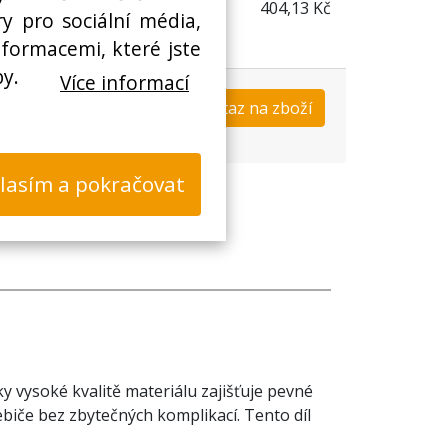
404,13 Kč
y pro sociální média,
nformacemi, které jste
by.
Více informací
Koupit
Dotaz na zboží
s
lasím a pokračovat
y vysoké kvalitě materiálu zajišťuje pevné
ebiče bez zbytečných komplikací. Tento díl