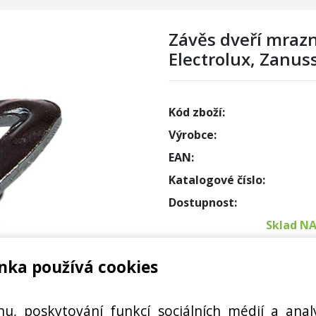
Závěs dveří mrazn
Electrolux, Zanuss
Kód zboží:
Výrobce:
EAN:
Katalogové číslo:
Dostupnost:
Sklad N
nka používá cookies
Externí
Cena s DPH:
hu, poskytování funkcí sociálních médií a anal