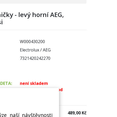
ičky - levý horní AEG,
i
W000430200
Electrolux / AEG
7321420242270
ADETA:
není skladem
k dispozici do 48 hod
 sklad:
k dispozici 2 ks
489,00 Kč
ýze naší návštěvnosti