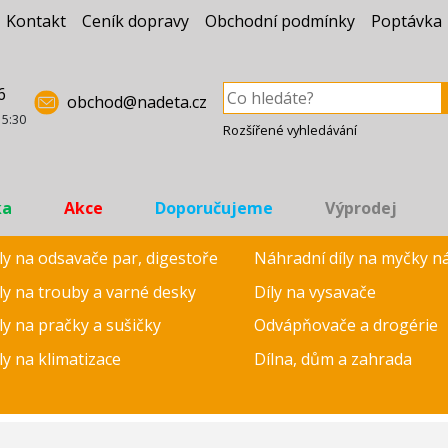
Kontakt
Ceník dopravy
Obchodní podmínky
Poptávka
6
obchod@nadeta.cz
15:30
Rozšířené vyhledávání
ka
Akce
Doporučujeme
Výprodej
ly na odsavače par, digestoře
Náhradní díly na myčky n
ly na trouby a varné desky
Díly na vysavače
ly na pračky a sušičky
Odvápňovače a drogérie
ly na klimatizace
Dílna, dům a zahrada