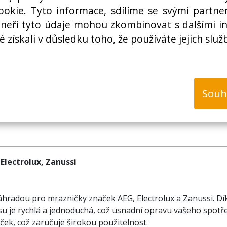
Cena bez DPH:
okie. Tyto informace, sdílíme se svými partner
rtneři tyto údaje mohou zkombinovat s dalšími i
é získali v důsledku toho, že používáte jejich služ
k
Souh
 Electrolux, Zanussi
áhradou pro mrazničky značek AEG, Electrolux a Zanussi. Dík
věsu je rychlá a jednoduchá, což usnadní opravu vašeho spotř
ček, což zaručuje širokou použitelnost.