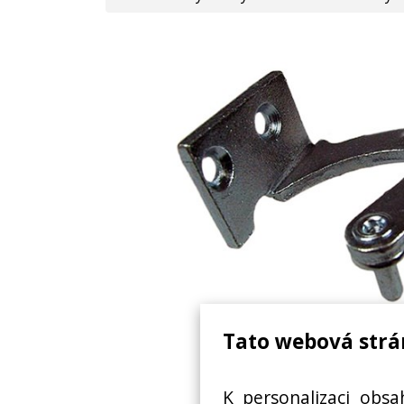
Tato webová strá
2426834038
K personalizaci obsa