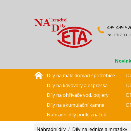
495 499 52
Po - Pá 7:00 - 
Novin
Díly na malé domácí spotřebiče
Dí
Díly na kávovary a espressa
Dí
Díly na ohřívače vod, bojlery
Dí
Díly na akumulační kamna
Dí
Nahradní díly podle značek
Náhradní díly
/
Díly na lednice a mrazáky