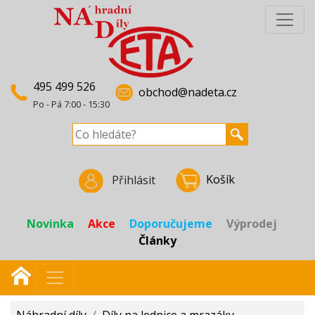
495 499 526
obchod@nadeta.cz
Po - Pá 7:00 - 15:30
Košík
Přihlásit
Novinka
Akce
Doporučujeme
Výprodej
Články
Náhradní díly
/
Díly na lednice a mrazáky