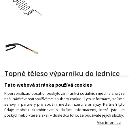
Topné těleso výparníku do lednice
HK2299557 HISENSE / GORENJE,
Tato webová stránka používá cookies
originál
K personalizaci obsahu, poskytování funkcí sociálních médií a analýze
naší návštěvnosti využíváme soubory cookie. Tyto informace, sdílíme
se svými partnery pro sociální média, inzerci a analýzy. Partneři tyto
údaje mohou zkombinovat s dalšími informacemi, které jste jim
Kód zboží:
W000738900
poskytli nebo které získali v důsledku toho, že používáte jejich služby.
Výrobce:
Hisense / Gorenje
Více informací