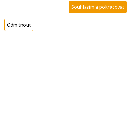
EAN:
3838782736964
Souhlasím a pokračovat
Katalogové číslo:
Dostupnost:
Odmítnout
Sklad NADETA:
není skladem
k dispozici do 48 hod
Externí sklad:
k dispozici 3 ks
Cena s DPH:
552,12 Kč
Cena bez DPH:
456,30 Kč
Koupit
ks
Dotaz na zboží