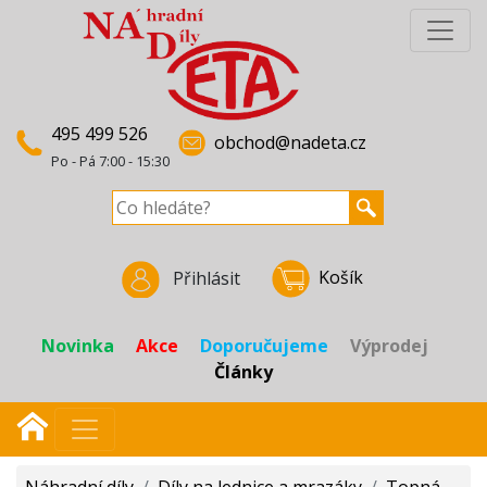
495 499 526
obchod@nadeta.cz
Po - Pá 7:00 - 15:30
Košík
Přihlásit
Novinka
Akce
Doporučujeme
Výprodej
Články
Náhradní díly
/
Díly na lednice a mrazáky
/
Topná