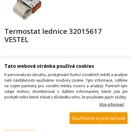
Termostat lednice 32015617
VESTEL
Kód zboží:
W000621000
Tato webová stránka používá cookies
Výrobce:
Amica
K personalizaci obsahu, poskytování funkcí sociálních médií a analýze
EAN:
naší návštěvnosti využíváme soubory cookie. Tyto informace, sdílíme
se svými partnery pro sociální média, inzerci a analýzy. Partneři tyto
Katalogové číslo:
32015617
údaje mohou zkombinovat s dalšími informacemi, které jste jim
poskytli nebo které získali v důsledku toho, že používáte jejich služby.
Dostupnost:
Více informací
Sklad NADETA:
není skladem
k dispozici do 48 hod
Souhlasím a pokračovat
Externí sklad:
k dispozici 4 ks