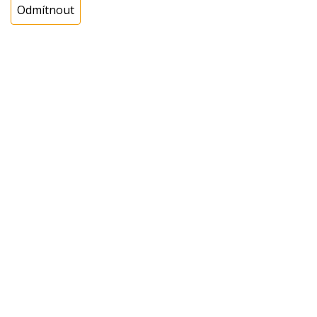
Odmítnout
Cena s DPH:
484,48 Kč
Cena bez DPH:
400,40 Kč
Koupit
ks
Dotaz na zboží
Popis