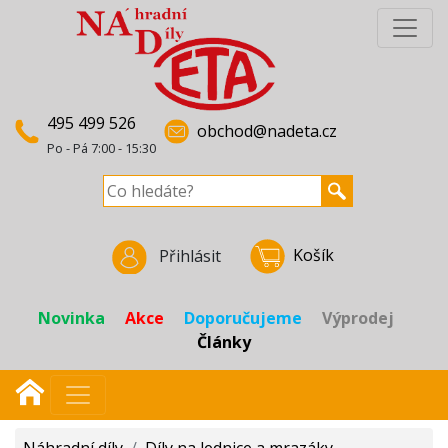
495 499 526
obchod@nadeta.cz
Po - Pá 7:00 - 15:30
Košík
Přihlásit
Novinka
Akce
Doporučujeme
Výprodej
Články
Náhradní díly
/
Díly na lednice a mrazáky