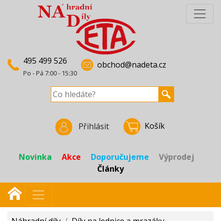
495 499 526
obchod@nadeta.cz
Po - Pá 7:00 - 15:30
Košík
Přihlásit
Novinka
Akce
Doporučujeme
Výprodej
Články
Náhradní díly
/
Díly na lednice a mrazáky