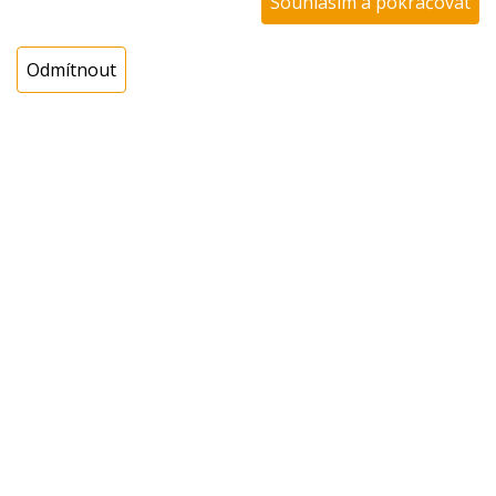
Souhlasím a pokračovat
Dostupnost:
Sklad NADETA:
není skladem
Odmítnout
k dispozici do 48 hod
Externí sklad:
k dispozici 1 ks
Cena s DPH:
1771,56 Kč
Cena bez DPH:
1464,10 Kč
Koupit
ks
Dotaz na zboží