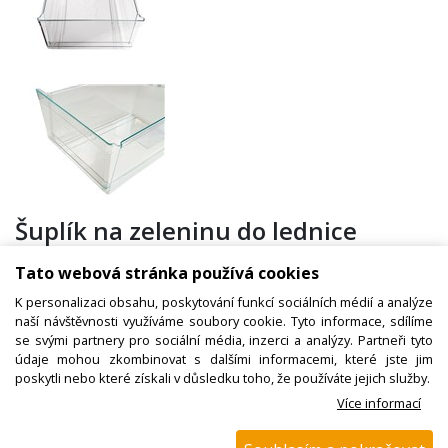
Šuplík na zeleninu do lednice
929003400 LIEBHERR
Tato webová stránka používá cookies
K personalizaci obsahu, poskytování funkcí sociálních médií a analýze
naší návštěvnosti využíváme soubory cookie. Tyto informace, sdílíme
Kód zboží:
W000515400
se svými partnery pro sociální média, inzerci a analýzy. Partneři tyto
údaje mohou zkombinovat s dalšími informacemi, které jste jim
Výrobce:
Liebherr
poskytli nebo které získali v důsledku toho, že používáte jejich služby.
EAN:
Více informací
Katalogové číslo:
929003400