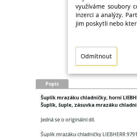
využíváme soubory co
inzerci a analýzy. Pa
jim poskytli nebo kter
Odmítnout
Popis
Šuplík mrazáku chladničky, horní LIEBH
Šuplík, šuple, zásuvka mrazáku chladn
Jedná se o originální díl.
Šuplík mrazáku chladničky LIEBHERR 979