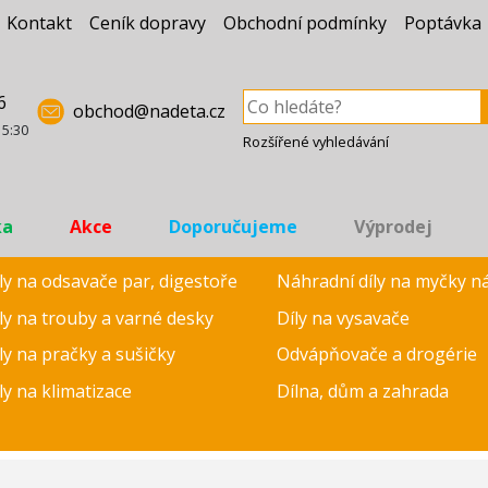
Kontakt
Ceník dopravy
Obchodní podmínky
Poptávka
6
obchod@nadeta.cz
15:30
Rozšířené vyhledávání
ka
Akce
Doporučujeme
Výprodej
ly na odsavače par, digestoře
Náhradní díly na myčky n
ly na trouby a varné desky
Díly na vysavače
ly na pračky a sušičky
Odvápňovače a drogérie
ly na klimatizace
Dílna, dům a zahrada