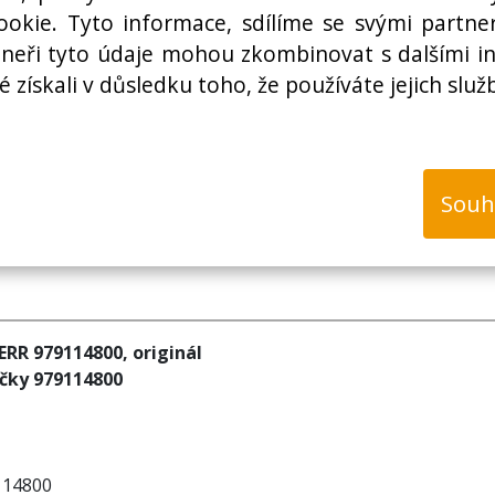
Cena bez DPH:
okie. Tyto informace, sdílíme se svými partner
rtneři tyto údaje mohou zkombinovat s dalšími i
é získali v důsledku toho, že používáte jejich služ
k
Souh
ERR 979114800, originál
ičky 979114800
114800