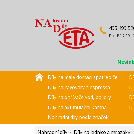
495 499 52
Po - Pá 7:00 - 
Novin
Díly na malé domácí spotřebiče
Dí
Díly na kávovary a espressa
Dí
Díly na ohřívače vod, bojlery
Dí
Díly na akumulační kamna
Dí
Nahradní díly podle značek
Náhradní díly
/
Díly na lednice a mrazáky