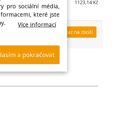
1123,14 Kč
y pro sociální média,
nformacemi, které jste
by.
Více informací
Koupit
Dotaz na zboží
s
lasím a pokračovat