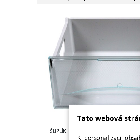
Tato webová strá
ŠUPLÍK, ŠUPLE, ZÁSUVKA MRAZÁKU C
K personalizaci obsa