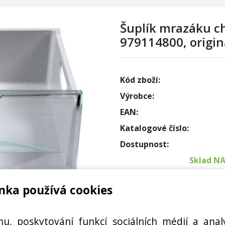
Šuplík mrazáku ch
979114800, origin
Kód zboží:
Výrobce:
EAN:
Katalogové číslo:
Dostupnost:
Sklad N
nka používá cookies
Externí
HLADNIČKY 979114800
Cena s DPH:
hu, poskytování funkcí sociálních médií a anal