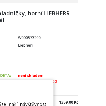
ladničky, horní LIEBHERR
ál
W000573200
Liebherr
ADETA:
není skladem
k dispozici do 48 hod
 sklad:
k dispozici 1 ks
1359,00 Kč
ýze naší návštěvnosti