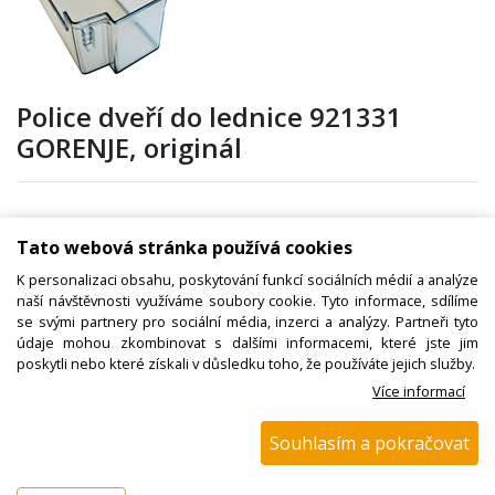
Police dveří do lednice 921331
GORENJE, originál
Kód zboží:
W000763400
Tato webová stránka používá cookies
Výrobce:
Hisense / Gorenje
K personalizaci obsahu, poskytování funkcí sociálních médií a analýze
EAN:
3838782896101
naší návštěvnosti využíváme soubory cookie. Tyto informace, sdílíme
se svými partnery pro sociální média, inzerci a analýzy. Partneři tyto
Katalogové číslo:
údaje mohou zkombinovat s dalšími informacemi, které jste jim
poskytli nebo které získali v důsledku toho, že používáte jejich služby.
Dostupnost:
Více informací
Sklad NADETA:
není skladem
k dispozici do 48 hod
Souhlasím a pokračovat
Externí sklad:
k dispozici 3 ks