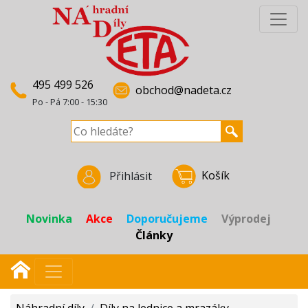
495 499 526
obchod@nadeta.cz
Po - Pá 7:00 - 15:30
Košík
Přihlásit
Novinka
Akce
Doporučujeme
Výprodej
Články
Náhradní díly
/
Díly na lednice a mrazáky