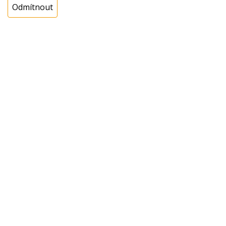
Odmítnout
Cena s DPH:
669,00 Kč
Cena bez DPH:
552,89 Kč
Koupit
ks
Dotaz na zboží
Popis