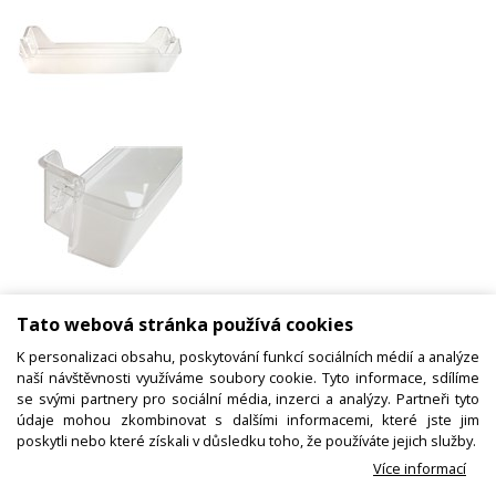
Police dveří na láhve do chladničky
Tato webová stránka používá cookies
Whirlpool Indesit - C00304313
K personalizaci obsahu, poskytování funkcí sociálních médií a analýze
naší návštěvnosti využíváme soubory cookie. Tyto informace, sdílíme
se svými partnery pro sociální média, inzerci a analýzy. Partneři tyto
údaje mohou zkombinovat s dalšími informacemi, které jste jim
Kód zboží:
N03400244700
poskytli nebo které získali v důsledku toho, že používáte jejich služby.
Výrobce:
Whirlpool / Indesit
Více informací
EAN:
8058331043137