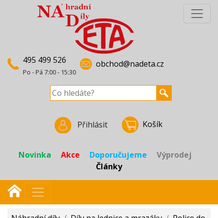
495 499 526
obchod@nadeta.cz
Po - Pá 7:00 - 15:30
Košík
Přihlásit
Novinka
Akce
Doporučujeme
Výprodej
Články
Náhradní díly
/
Díly na lednice a mrazáky
/
Police do