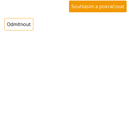
Souhlasím a pokračovat
Katalogové číslo:
304313
Dostupnost:
Odmítnout
Sklad NADETA:
není skladem
k dispozici do 48 hod
Externí sklad:
k dispozici 1 ks
Cena s DPH:
800,58 Kč
Cena bez DPH:
661,64 Kč
Koupit
ks
Dotaz na zboží