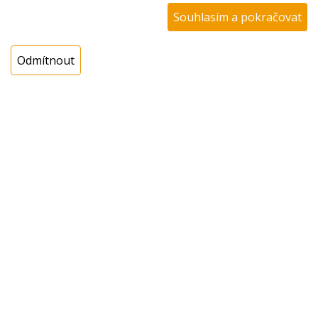
EAN:
8757521680502
Souhlasím a pokračovat
Katalogové číslo:
4565370300
Dostupnost:
Odmítnout
Sklad NADETA:
není skladem
k dispozici do 48 hod
Externí sklad:
k dispozici 4 ks
Cena s DPH:
549,00 Kč
Cena bez DPH:
453,72 Kč
Koupit
ks
Dotaz na zboží