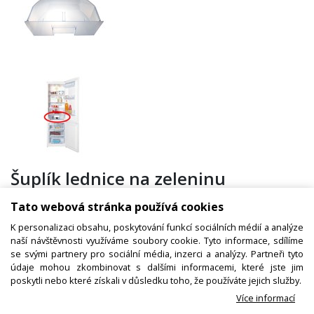
Šuplík lednice na zeleninu
4565370300 BEKO / GRUNDIG /
Tato webová stránka používá cookies
ARCELIK
K personalizaci obsahu, poskytování funkcí sociálních médií a analýze
naší návštěvnosti využíváme soubory cookie. Tyto informace, sdílíme
se svými partnery pro sociální média, inzerci a analýzy. Partneři tyto
údaje mohou zkombinovat s dalšími informacemi, které jste jim
Kód zboží:
W000665000
poskytli nebo které získali v důsledku toho, že používáte jejich služby.
Výrobce:
Arcelik / Beko
Více informací