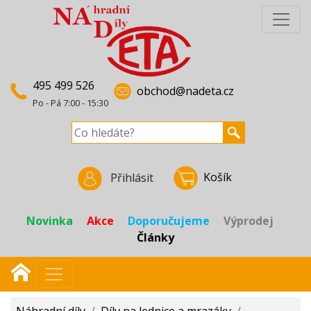
495 499 526
obchod@nadeta.cz
Po - Pá 7:00 - 15:30
Košík
Přihlásit
Novinka
Akce
Doporučujeme
Výprodej
Články
Náhradní díly
/
Díly na lednice a mrazáky
/