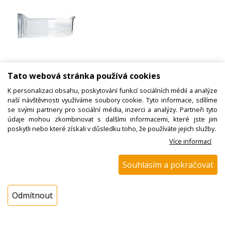
Tato webová stránka používá cookies
K personalizaci obsahu, poskytování funkcí sociálních médií a analýze
naší návštěvnosti využíváme soubory cookie. Tyto informace, sdílíme
se svými partnery pro sociální média, inzerci a analýzy. Partneři tyto
údaje mohou zkombinovat s dalšími informacemi, které jste jim
poskytli nebo které získali v důsledku toho, že používáte jejich služby.
Náhradní šuplík do mrazáku
Více informací
Gorenje 327776, prostřední
Souhlasím a pokračovat
Kód zboží:
W000522200
Odmítnout
Výrobce:
Gorenje
EAN:
3838942720673