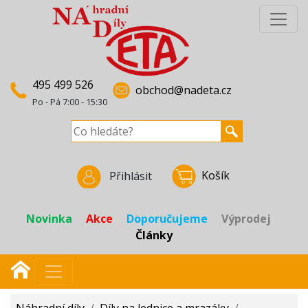
495 499 526
obchod@nadeta.cz
Po - Pá 7:00 - 15:30
Košík
Přihlásit
Novinka
Akce
Doporučujeme
Výprodej
Články
Náhradní díly
/
Díly na lednice a mrazáky
/