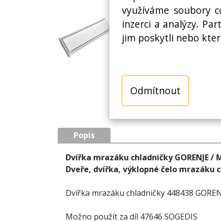
využíváme soubory co
inzerci a analýzy. Pa
jim poskytli nebo kter
Odmítnout
Popis
Dvířka mrazáku chladničky GORENJE /
Dveře, dvířka, výklopné čelo mrazáku 
Dvířka mrazáku chladničky 448438 GORE
Možno použít za díl 47646 SOGEDIS