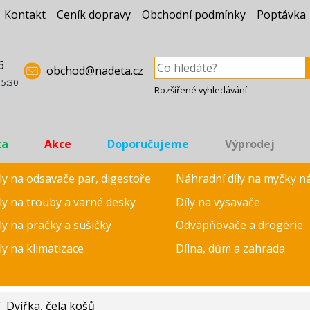
Kontakt
Ceník dopravy
Obchodní podmínky
Poptávka
6
obchod@nadeta.cz
15:30
Rozšířené vyhledávání
ka
Akce
Doporučujeme
Výprodej
ly na odsavače par, digestoře
Náhradní díly na myčky n
ly na trouby a varné desky
Díly na vysavače
ly na pračky a sušičky
Odvápňovače a drogérie
ly na klimatizace
Dílna, dům a zahrada
/
Dvířka, čela košů