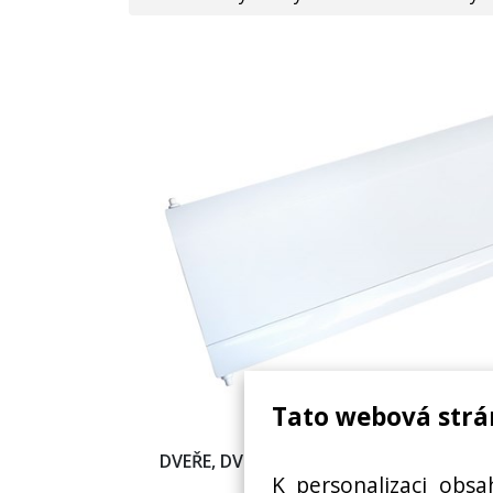
Tato webová strá
DVEŘE, DVÍŘKA, VÝKLOPNÉ ČELO MRAZ
K personalizaci obsa
GORENJE