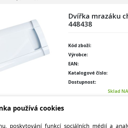
Dvířka mrazáku c
448438
Kód zboží:
Výrobce:
EAN:
Katalogové číslo:
Dostupnost:
Sklad N
nka používá cookies
Externí
ÁKU CHLADNIČKY 448438
Cena s DPH:
hu, poskytování funkcí sociálních médií a anal