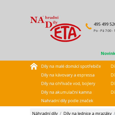
495 499 52
Po - Pá 7:00 - 
Novin
Díly na malé domácí spotřebiče
Dí
Díly na kávovary a espressa
Dí
Díly na ohřívače vod, bojlery
Dí
Díly na akumulační kamna
Dí
Nahradní díly podle značek
Náhradní díly
/
Díly na lednice a mrazáky