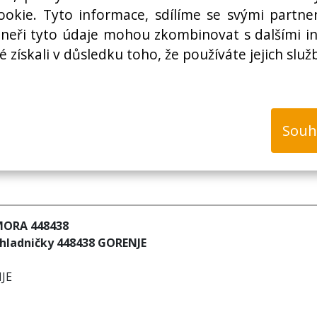
Cena bez DPH:
okie. Tyto informace, sdílíme se svými partner
rtneři tyto údaje mohou zkombinovat s dalšími i
é získali v důsledku toho, že používáte jejich služ
k
Souh
 MORA 448438
chladničky 448438 GORENJE
NJE