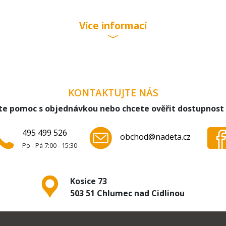
Více informací
py) 180 mm
KONTAKTUJTE NÁS
te pomoc s objednávkou nebo chcete ověřit dostupnost
495 499 526
obchod@nadeta.cz
Po - Pá 7:00 - 15:30
Kosice 73
503 51 Chlumec nad Cidlinou