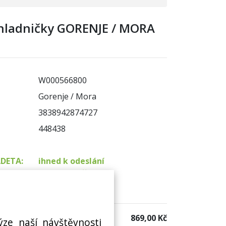
hladničky GORENJE / MORA
W000566800
Gorenje / Mora
3838942874727
448438
ADETA:
ihned k odeslání
na prodejně 1 ks
 sklad:
k dispozici 1 ks
869,00 Kč
ýze naší návštěvnosti