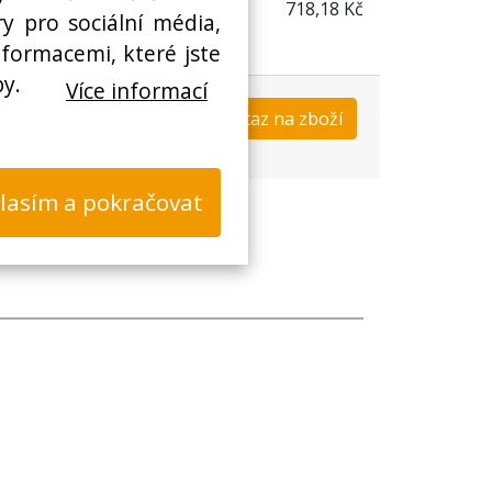
718,18 Kč
y pro sociální média,
nformacemi, které jste
by.
Více informací
Koupit
Dotaz na zboží
s
lasím a pokračovat