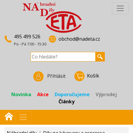
495 499 526
obchod@nadeta.cz
Po - Pá 7:00 - 15:30
Košík
Přihlásit
Novinka
Akce
Doporučujeme
Výprodej
Články
Náhradní díly
/
Díly na kávovary a espressa