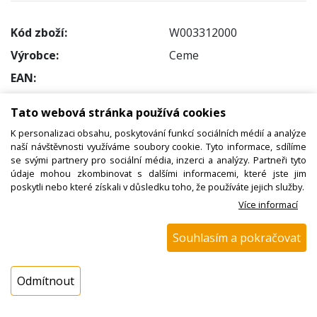
Kód zboží:
W003312000
Výrobce:
Ceme
EAN:
Katalogové číslo:
Tato webová stránka používá cookies
Dostupnost:
K personalizaci obsahu, poskytování funkcí sociálních médií a analýze
Sklad NADETA:
není skladem
naší návštěvnosti využíváme soubory cookie. Tyto informace, sdílíme
se svými partnery pro sociální média, inzerci a analýzy. Partneři tyto
k dispozici do 48 hod
údaje mohou zkombinovat s dalšími informacemi, které jste jim
Externí sklad:
k dispozici 3 ks
poskytli nebo které získali v důsledku toho, že používáte jejich služby.
Více informací
Cena s DPH:
Souhlasím a pokračovat
412,88 Kč
Cena bez DPH:
341,22 Kč
Odmítnout