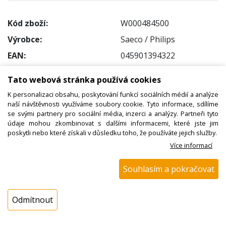
Kód zboží:
W000484500
Výrobce:
Saeco / Philips
EAN:
045901394322
Katalogové číslo:
Tato webová stránka používá cookies
Dostupnost:
K personalizaci obsahu, poskytování funkcí sociálních médií a analýze
Sklad NADETA:
není skladem
naší návštěvnosti využíváme soubory cookie. Tyto informace, sdílíme
se svými partnery pro sociální média, inzerci a analýzy. Partneři tyto
k dispozici do 48 hod
údaje mohou zkombinovat s dalšími informacemi, které jste jim
Externí sklad:
k dispozici 12 ks
poskytli nebo které získali v důsledku toho, že používáte jejich služby.
Více informací
Cena s DPH:
Souhlasím a pokračovat
44,66 Kč
Cena bez DPH:
36,91 Kč
Odmítnout