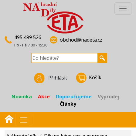
495 499 526
obchod@nadeta.cz
Po - Pá 7:00 - 15:30
Košík
Přihlásit
Novinka
Akce
Doporučujeme
Výprodej
Články
Náhradní díly
/
Díly na kávovary a espressa