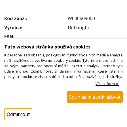
Kód zboží:
W000609000
Výrobce:
DeLonghi
EAN:
Katalogové číslo:
Tato webová stránka používá cookies
Dostupnost:
K personalizaci obsahu, poskytování funkcí sociálních médií a analýze
naší návštěvnosti využíváme soubory cookie. Tyto informace, sdílíme
Sklad NADETA:
není skladem
se svými partnery pro sociální média, inzerci a analýzy. Partneři tyto
k dispozici do 48 hod
údaje mohou zkombinovat s dalšími informacemi, které jste jim
poskytli nebo které získali v důsledku toho, že používáte jejich služby.
Externí sklad:
k dispozici 6 ks
Více informací
Cena s DPH:
Souhlasím a pokračovat
26,35 Kč
Cena bez DPH:
Odmítnout
21,78 Kč