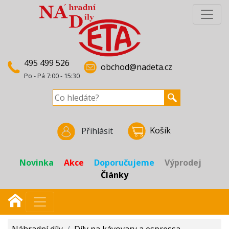
495 499 526
obchod@nadeta.cz
Po - Pá 7:00 - 15:30
Košík
Přihlásit
Novinka
Akce
Doporučujeme
Výprodej
Články
Náhradní díly
/
Díly na kávovary a espressa