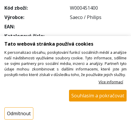
Kód zboží:
W000451400
Výrobce:
Saeco / Philips
EAN:
Katalogové číslo:
Tato webová stránka používá cookies
Dostupnost:
K personalizaci obsahu, poskytování funkcí sociálních médií a analýze
Sklad NADETA:
ihned k odeslání
naší návštěvnosti využíváme soubory cookie. Tyto informace, sdílíme
na prodejně 8 ks
se svými partnery pro sociální média, inzerci a analýzy. Partneři tyto
údaje mohou zkombinovat s dalšími informacemi, které jste jim
Externí sklad:
k dispozici > 25 ks
poskytli nebo které získali v důsledku toho, že používáte jejich služby.
Více informací
Cena s DPH:
11,42 Kč
Souhlasím a pokračovat
Cena bez DPH:
9,44 Kč
Odmítnout