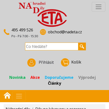
495 499 526
obchod@nadeta.cz
Po - Pá 7:00 - 15:30
Košík
Přihlásit
Novinka
Akce
Doporučujeme
Výprodej
Články
Náhradní díly
/
Díly na kávovary a espressa