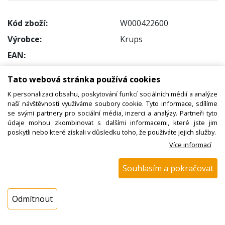
Kód zboží:
W000422600
Výrobce:
Krups
EAN:
Katalogové číslo:
Tato webová stránka používá cookies
Dostupnost:
K personalizaci obsahu, poskytování funkcí sociálních médií a analýze
Sklad NADETA:
není skladem
naší návštěvnosti využíváme soubory cookie. Tyto informace, sdílíme
se svými partnery pro sociální média, inzerci a analýzy. Partneři tyto
k dispozici do 48 hod
údaje mohou zkombinovat s dalšími informacemi, které jste jim
Externí sklad:
k dispozici 1 ks
poskytli nebo které získali v důsledku toho, že používáte jejich služby.
Více informací
Cena s DPH:
Souhlasím a pokračovat
20,93 Kč
Cena bez DPH:
17,30 Kč
Odmítnout