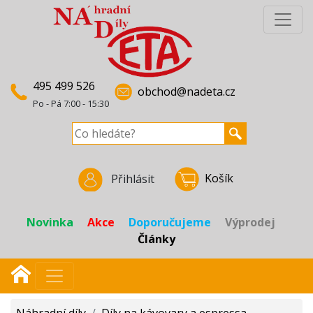
495 499 526
obchod@nadeta.cz
Po - Pá 7:00 - 15:30
Košík
Přihlásit
Novinka
Akce
Doporučujeme
Výprodej
Články
Náhradní díly
/
Díly na kávovary a espressa