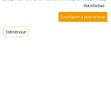
Více informací
Kód zboží:
W000649200
Souhlasím a pokračovat
Výrobce:
DeLonghi
EAN:
8004399329027
Odmítnout
Katalogové číslo:
5513294511
Dostupnost:
Sklad NADETA:
není skladem
k dispozici do 48 hod
Externí sklad:
k dispozici 1 ks
Cena s DPH:
790,00 Kč
Cena bez DPH:
652,89 Kč