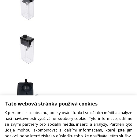
Tato webová stránka používá cookies
K personalizaci obsahu, poskytování funkcí sociálních médií a analýze
Nádoba na mléko pro kávovary,
naší návštěvnosti využíváme soubory cookie. Tyto informace, sdílíme
se svými partnery pro sociální média, inzerci a analýzy. Partneři tyto
5513294511 DELONGHI, originál
údaje mohou zkombinovat s dalšími informacemi, které jste jim
poskytli nebo které získali v důsledku toho, že používáte jejich služby.