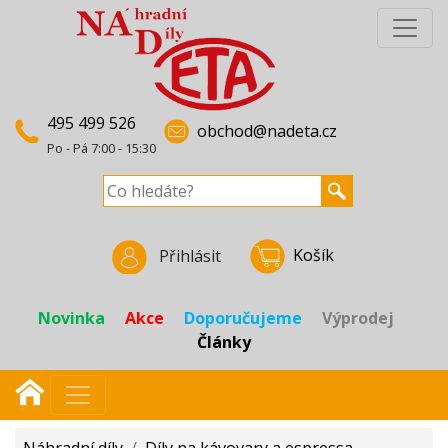
495 499 526
obchod@nadeta.cz
Po - Pá 7:00 - 15:30
Košík
Přihlásit
Novinka
Akce
Doporučujeme
Výprodej
Články
Náhradní díly
/
Díly na kávovary a espressa