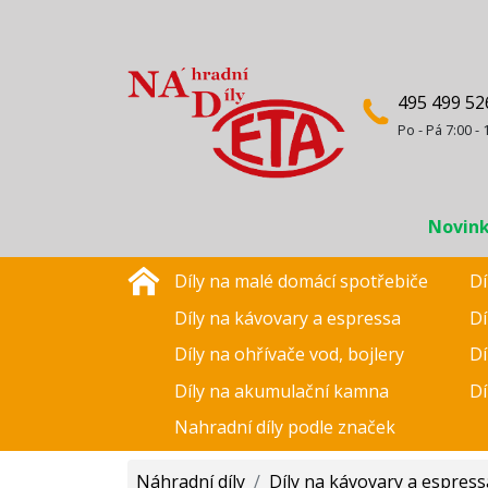
495 499 52
Po - Pá 7:00 - 
Novin
Díly na malé domácí spotřebiče
Dí
Díly na kávovary a espressa
Dí
Díly na ohřívače vod, bojlery
Dí
Díly na akumulační kamna
Dí
Nahradní díly podle značek
Náhradní díly
/
Díly na kávovary a espress