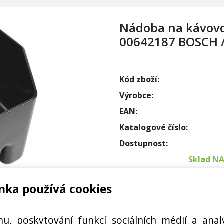
Nádoba na kávovo
00642187 BOSCH 
Kód zboží:
Výrobce:
EAN:
Katalogové číslo:
Dostupnost:
Sklad N
nka používá cookies
Externí
ODPAD
Cena s DPH:
hu, poskytování funkcí sociálních médií a anal