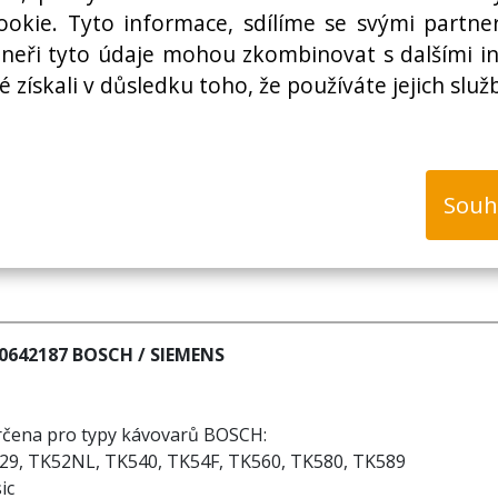
Cena bez DPH:
okie. Tyto informace, sdílíme se svými partner
rtneři tyto údaje mohou zkombinovat s dalšími i
é získali v důsledku toho, že používáte jejich služ
k
Souh
00642187 BOSCH / SIEMENS
rčena pro typy kávovarů BOSCH:
29, TK52NL, TK540, TK54F, TK560, TK580, TK589
ic