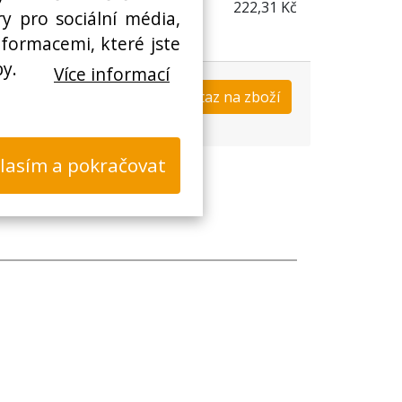
222,31 Kč
y pro sociální média,
nformacemi, které jste
by.
Více informací
Koupit
Dotaz na zboží
s
lasím a pokračovat