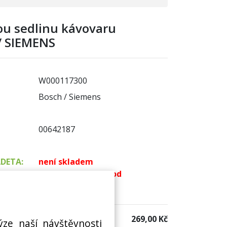
u sedlinu kávovaru
/ SIEMENS
W000117300
Bosch / Siemens
00642187
ADETA:
není skladem
k dispozici do 48 hod
 sklad:
k dispozici 3 ks
269,00 Kč
ýze naší návštěvnosti