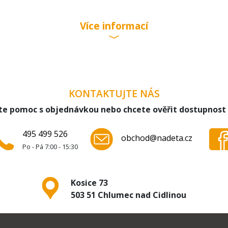
 EXCLUSIV
Více informací
ic
 EXCLUSIV
piano
KONTAKTUJTE NÁS
collection
te pomoc s objednávkou nebo chcete ověřit dostupnost
piano
495 499 526
obchod@nadeta.cz
c
Po - Pá 7:00 - 15:30
collection
Kosice 73
503 51 Chlumec nad Cidlinou
mpact
ct