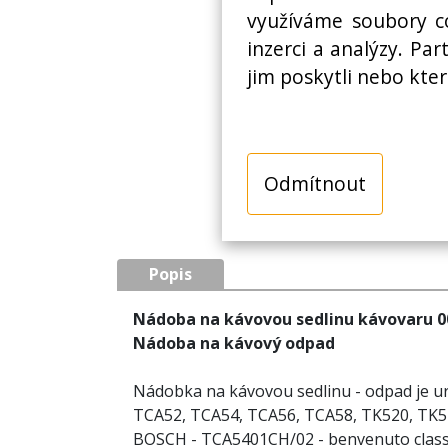
využíváme soubory co
inzerci a analýzy. Pa
jim poskytli nebo kter
Odmítnout
Popis
Nádoba na kávovou sedlinu kávovaru 
Nádoba na kávový odpad
Nádobka na kávovou sedlinu - odpad je u
TCA52, TCA54, TCA56, TCA58, TK520, TK5
BOSCH - TCA5401CH/02 - benvenuto class