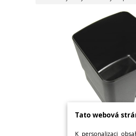
Tato webová strá
NÁDOBA NA KÁVOVÝ 
K personalizaci obsa