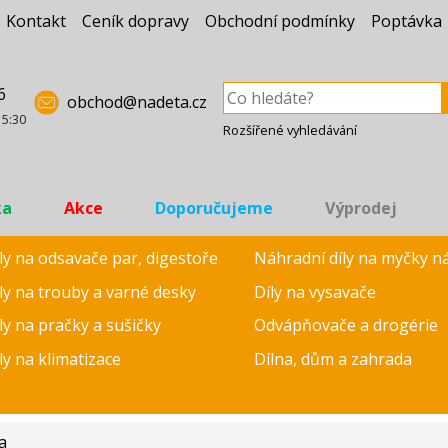
Kontakt
Ceník dopravy
Obchodní podmínky
Poptávka
6
obchod@nadeta.cz
15:30
Rozšířené vyhledávání
ka
Akce
Doporučujeme
Výprodej
ly na odsavače par, digestoře
Náhradní díly na myčky n
ly na trouby a varné desky
Díly na vysavače
ly na pračky a sušičky
Odvápňovače a drogérie
ly na klimatizace
Dílna, dům a zahrada
a