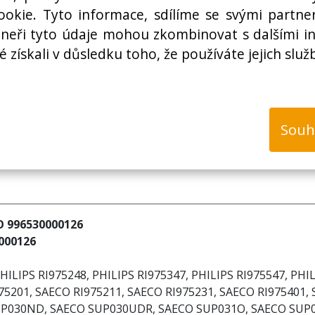
Cena bez DPH:
okie. Tyto informace, sdílíme se svými partner
rtneři tyto údaje mohou zkombinovat s dalšími i
é získali v důsledku toho, že používáte jejich služ
k
Souh
CO 996530000126
0000126
PHILIPS RI975248, PHILIPS RI975347, PHILIPS RI975547, PHI
75201, SAECO RI975211, SAECO RI975231, SAECO RI975401,
P030ND, SAECO SUP030UDR, SAECO SUP031O, SAECO SUP0