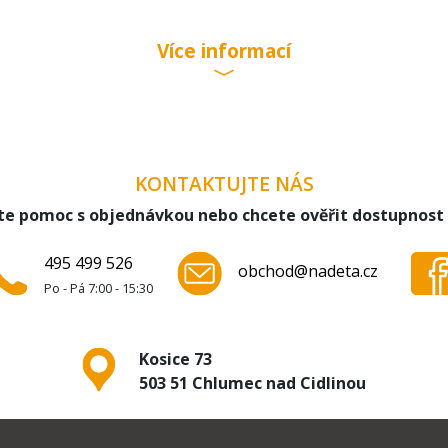
ECO SUP032NR, SAECO SUP032OR, SAECO SUP035R, SPIDE
Více informací
KONTAKTUJTE NÁS
te pomoc s objednávkou nebo chcete ověřit dostupnost
495 499 526
obchod@nadeta.cz
Po - Pá 7:00 - 15:30
Kosice 73
503 51 Chlumec nad Cidlinou