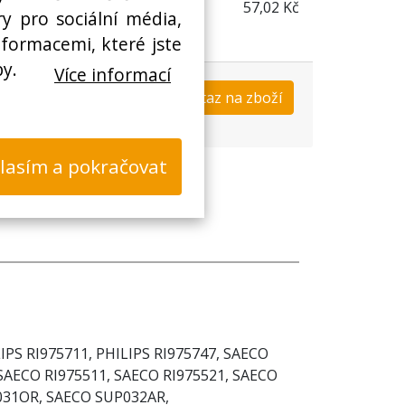
57,02 Kč
y pro sociální média,
nformacemi, které jste
by.
Více informací
Koupit
Dotaz na zboží
s
lasím a pokračovat
LIPS RI975711, PHILIPS RI975747, SAECO
 SAECO RI975511, SAECO RI975521, SAECO
31OR, SAECO SUP032AR,