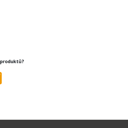
M SUP030BD, SPIDEM SUP030ND
 produktů?