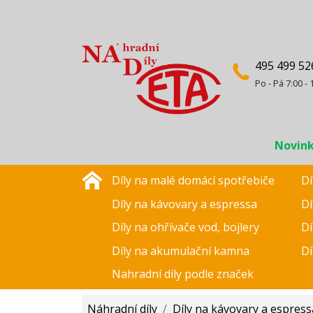
495 499 52
Po - Pá 7:00 - 
Novin
Díly na malé domácí spotřebiče
Dí
Díly na kávovary a espressa
Dí
Díly na ohřívače vod, bojlery
Dí
Díly na akumulační kamna
Dí
Nahradní díly podle značek
Náhradní díly
/
Díly na kávovary a espress