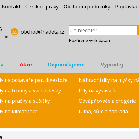
Kontakt
Ceník dopravy
Obchodní podmínky
Poptávka
6
obchod@nadeta.cz
15:30
Rozšířené vyhledávání
ka
Akce
Doporučujeme
Výprodej
ly na odsavače par, digestoře
Náhradní díly na myčky n
ly na trouby a varné desky
Díly na vysavače
ly na pračky a sušičky
Odvápňovače a drogérie
ly na klimatizace
Dílna, dům a zahrada
a