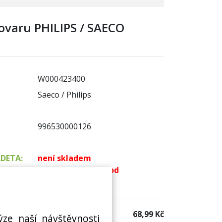
vovaru PHILIPS / SAECO
W000423400
Saeco / Philips
996530000126
ADETA:
není skladem
k dispozici do 48 hod
 sklad:
k dispozici 3 ks
68,99 Kč
ýze naší návštěvnosti