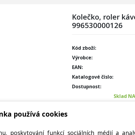
Kolečko, roler ká
996530000126
Kód zboží:
Výrobce:
EAN:
Katalogové číslo:
Dostupnost:
Sklad N
nka používá cookies
Externí
O - 996530000126
Cena s DPH:
hu, poskytování funkcí sociálních médií a anal