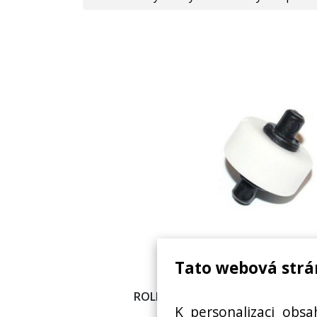
Tato webová strá
ROLER, KOLEČKO KÁVOVARU SAEC
K personalizaci obsa