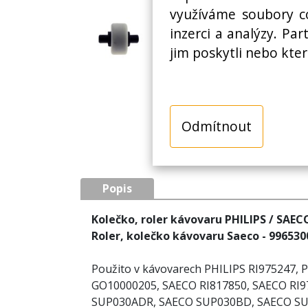
využíváme soubory co
inzerci a analýzy. Pa
jim poskytli nebo kter
Odmítnout
Popis
Kolečko, roler kávovaru PHILIPS / SAE
Roler, kolečko kávovaru Saeco - 99653
Použito v kávovarech PHILIPS RI975247, 
GO10000205, SAECO RI817850, SAECO RI9
SUP030ADR, SAECO SUP030BD, SAECO SU