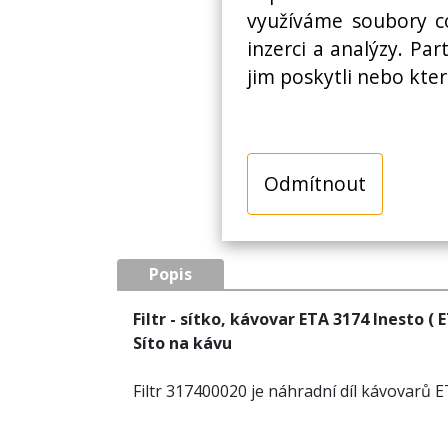
využíváme soubory co
inzerci a analýzy. Pa
jim poskytli nebo kter
Odmítnout
Popis
Filtr - sítko, kávovar ETA 3174 Inesto ( 
Síto na kávu
Filtr 317400020 je náhradní díl kávovarů E