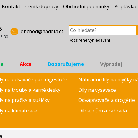
Kontakt
Ceník dopravy
Obchodní podmínky
Poptávka
6
obchod@nadeta.cz
15:30
Rozšířené vyhledávání
ka
Akce
Doporučujeme
Výprodej
ly na odsavače par, digestoře
Náhradní díly na myčky n
ly na trouby a varné desky
Díly na vysavače
ly na pračky a sušičky
Odvápňovače a drogérie
ly na klimatizace
Dílna, dům a zahrada
a