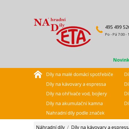
495 499 52
Po - Pá 7:00 - 
Novin
Díly na malé domácí spotřebiče
Dí
Díly na kávovary a espressa
Dí
Díly na ohřívače vod, bojlery
Dí
Díly na akumulační kamna
Dí
Nahradní díly podle značek
Náhradní díly
/
Díly na kávovary a espress