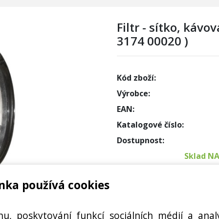
Filtr - sítko, kávo
3174 00020 )
Kód zboží:
Výrobce:
EAN:
Katalogové číslo:
Dostupnost:
Sklad N
nka používá cookies
Externí
Cena s DPH:
hu, poskytování funkcí sociálních médií a anal