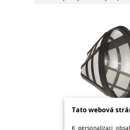
Tato webová strá
SÍTO NA KÁVU
K personalizaci obsa