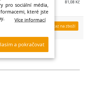
81,08 Kč
y pro sociální média,
nformacemi, které jste
by.
Více informací
Koupit
Dotaz na zboží
s
lasím a pokračovat