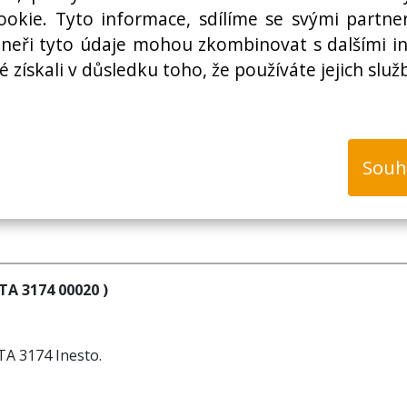
Cena bez DPH:
okie. Tyto informace, sdílíme se svými partner
rtneři tyto údaje mohou zkombinovat s dalšími i
é získali v důsledku toho, že používáte jejich služ
k
Souh
ETA 3174 00020 )
TA 3174 Inesto.