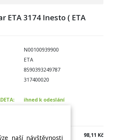
var ETA 3174 Inesto ( ETA
N00100939900
ETA
8590393249787
317400020
ADETA:
ihned k odeslání
na prodejně 3 ks
 sklad:
není skladem
98,11 Kč
ýze naší návštěvnosti