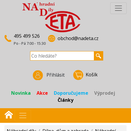
495 499 526
obchod@nadeta.cz
Po - Pá 7:00 - 15:30
Košík
Přihlásit
Novinka
Akce
Doporučujeme
Výprodej
Články
Náhradní díly
/
Dílna, dům a zahrada
/
Náhradní