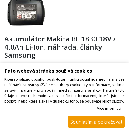
Akumulátor Makita BL 1830 18V /
4,0Ah Li-Ion, náhrada, články
Samsung
Tato webová stránka používá cookies
Kód zboží:
650M157300
K personalizaci obsahu, poskytování funkcí sociálních médií a analýze
naší návštěvnosti využíváme soubory cookie. Tyto informace, sdílíme
Výrobce:
Makita
se svými partnery pro sociální média, inzerci a analýzy. Partneři tyto
EAN:
údaje mohou zkombinovat s dalšími informacemi, které jste jim
poskytli nebo které získali v důsledku toho, že používáte jejich služby.
Katalogové číslo:
B1707
Více informací
Dostupnost:
Souhlasím a pokračovat
Sklad NADETA:
není skladem