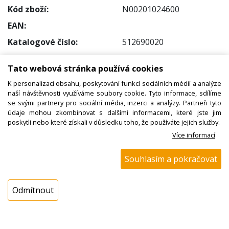
Kód zboží:
N00201024600
EAN:
Katalogové číslo:
512690020
Dostupnost:
Tato webová stránka používá cookies
Sklad NADETA:
ihned k odeslání
K personalizaci obsahu, poskytování funkcí sociálních médií a analýze
na prodejně 2 ks
naší návštěvnosti využíváme soubory cookie. Tyto informace, sdílíme
Externí sklad:
není skladem
se svými partnery pro sociální média, inzerci a analýzy. Partneři tyto
údaje mohou zkombinovat s dalšími informacemi, které jste jim
poskytli nebo které získali v důsledku toho, že používáte jejich služby.
Cena s DPH:
Více informací
1397,73 Kč
Cena bez DPH:
Souhlasím a pokračovat
1155,15 Kč
Odmítnout
Koupit
ks