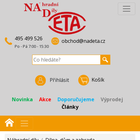
495 499 526
obchod@nadeta.cz
Po - Pá 7:00 - 15:30
Košík
Přihlásit
Novinka
Akce
Doporučujeme
Výprodej
Články
Náhradní díly
/
Dílna, dům a zahrada