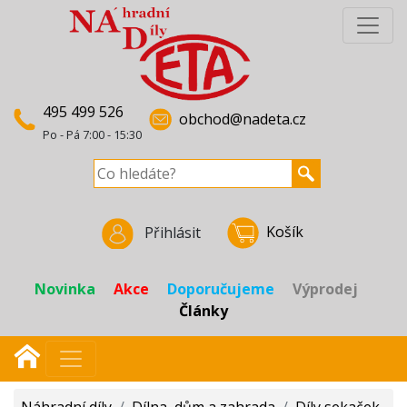
495 499 526
obchod@nadeta.cz
Po - Pá 7:00 - 15:30
Košík
Přihlásit
Novinka
Akce
Doporučujeme
Výprodej
Články
Náhradní díly
/
Dílna, dům a zahrada
/
Díly sekaček