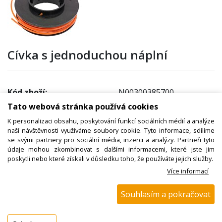
Cívka s jednoduchou náplní
Kód zboží:
N00300385700
Tato webová stránka používá cookies
Výrobce:
Ergo
K personalizaci obsahu, poskytování funkcí sociálních médií a analýze
EAN:
naší návštěvnosti využíváme soubory cookie. Tyto informace, sdílíme
Katalogové číslo:
800300
se svými partnery pro sociální média, inzerci a analýzy. Partneři tyto
údaje mohou zkombinovat s dalšími informacemi, které jste jim
Dostupnost:
poskytli nebo které získali v důsledku toho, že používáte jejich služby.
Sklad NADETA:
ihned k odeslání
Více informací
na prodejně > 25 ks
Souhlasím a pokračovat
Externí sklad:
není skladem