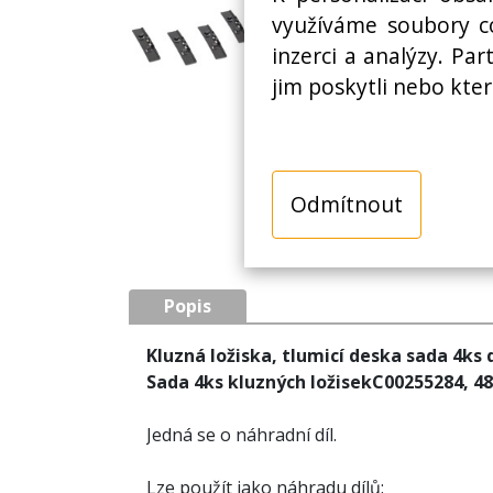
využíváme soubory co
inzerci a analýzy. Pa
jim poskytli nebo kter
Odmítnout
Popis
Kluzná ložiska, tlumicí deska sada 4k
Sada 4ks kluzných ložisekC00255284, 4
Jedná se o náhradní díl.
Lze použít jako náhradu dílů: