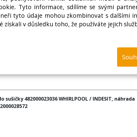
Cena bez DPH:
okie. Tyto informace, sdílíme se svými partner
rtneři tyto údaje mohou zkombinovat s dalšími i
é získali v důsledku toho, že používáte jejich služ
k
Souh
s do sušičky 482000023036 WHIRLPOOL / INDESIT, náhrada
82000028572