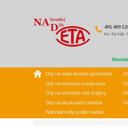
495 499 52
Po - Pá 7:00 - 
Novin
Díly na malé domácí spotřebiče
Dí
Díly na kávovary a espressa
Dí
Díly na ohřívače vod, bojlery
Dí
Díly na akumulační kamna
Dí
Nahradní díly podle značek