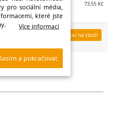
73,55 Kč
y pro sociální média,
nformacemi, které jste
by.
Více informací
Koupit
Dotaz na zboží
s
lasím a pokračovat