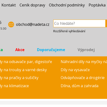
Kontakt
Ceník dopravy
Obchodní podmínky
Poptávka
6
obchod@nadeta.cz
15:30
Rozšířené vyhledávání
ka
Akce
Doporučujeme
Výprodej
ly na odsavače par, digestoře
Náhradní díly na myčky n
ly na trouby a varné desky
Díly na vysavače
ly na pračky a sušičky
Odvápňovače a drogérie
ly na klimatizace
Dílna, dům a zahrada