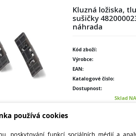
Kluzná ložiska, t
sušičky 48200002
náhrada
Kód zboží:
Výrobce:
EAN:
Katalogové číslo:
Dostupnost:
Sklad N
nka používá cookies
Externí
5284, 482000028572
Cena s DPH:
hu, poskytování funkcí sociálních médií a anal