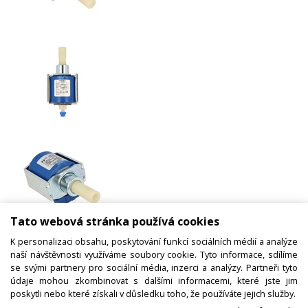
Tato webová stránka používá cookies
Čerpadlo CEME E50501EN00240E4
K personalizaci obsahu, poskytování funkcí sociálních médií a analýze
naší návštěvnosti využíváme soubory cookie. Tyto informace, sdílíme
E505 / B47 47W
se svými partnery pro sociální média, inzerci a analýzy. Partneři tyto
údaje mohou zkombinovat s dalšími informacemi, které jste jim
poskytli nebo které získali v důsledku toho, že používáte jejich služby.