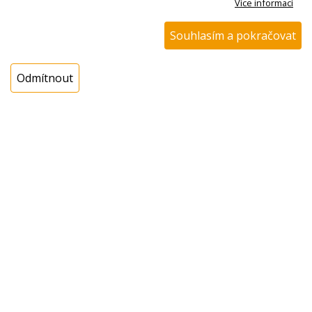
Více informací
Kód zboží:
W000338900
Výrobce:
Krups
Souhlasím a pokračovat
EAN:
Katalogové číslo:
Odmítnout
Dostupnost:
Sklad NADETA:
není skladem
k dispozici do 48 hod
Externí sklad:
k dispozici 8 ks
Cena s DPH:
608,00 Kč
Cena bez DPH:
502,48 Kč