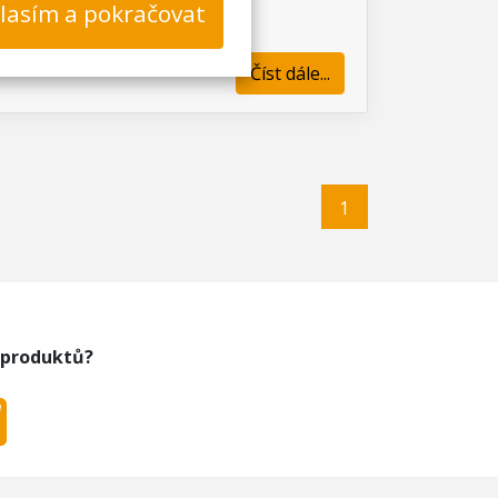
lasím a pokračovat
Číst dále...
1
 produktů?