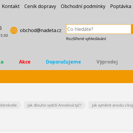
Kontakt
Ceník dopravy
Obchodní podmínky
Poptávka
6
obchod@nadeta.cz
15:30
Rozšířené vyhledávání
ka
Akce
Doporučujeme
Výprodej
ektrokotle
Jak dlouho vydrží Anodová tyč?
Jak vyměnit anodu v boj