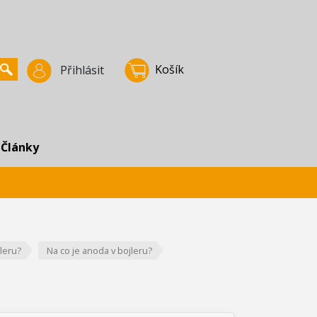
Košík
Přihlásit
Články
leru?
Na co je anoda v bojleru?