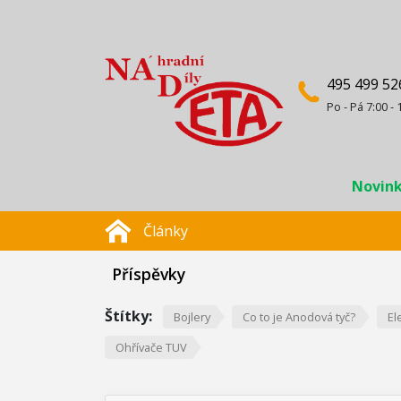
495 499 52
Po - Pá 7:00 - 
Novin
Články
Příspěvky
Štítky:
Bojlery
Co to je Anodová tyč?
El
Ohřívače TUV