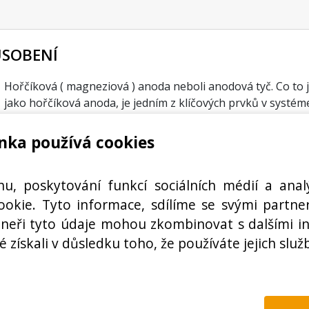
ŮSOBENÍ
Hořčíková ( magneziová ) anoda neboli anodová tyč. Co to
jako hořčíková anoda, je jedním z klíčových prvků v systé
topného tělesa, v ohřívačích vody, bojlerech a v elektrokot
zalitým...
nka používá cookies
hu, poskytování funkcí sociálních médií a anal
okie. Tyto informace, sdílíme se svými partner
rtneři tyto údaje mohou zkombinovat s dalšími i
é získali v důsledku toho, že používáte jejich služ
tle
Jak dlouho vydrží Anodová tyč?
Jak vyměnit anodu v bojleru?