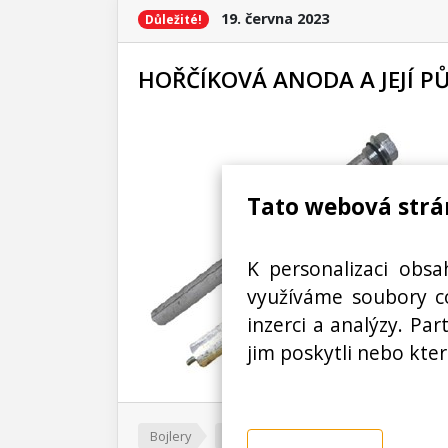
19. června 2023
Důležité!
HOŘČÍKOVÁ ANODA A JEJÍ P
Tato webová strá
K personalizaci obsa
využíváme soubory co
inzerci a analýzy. Pa
jim poskytli nebo kter
Bojlery
Co to je Anodová tyč?
Elektroko