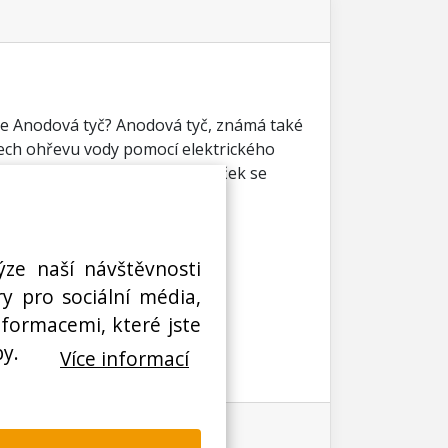
 je Anodová tyč? Anodová tyč, známá také
mech ohřevu vody pomocí elektrického
lech. Jedná se o hořčíkový váleček se
ýze naší návštěvnosti
y pro sociální média,
nformacemi, které jste
by.
Více informací
Na co je anoda v bojleru?